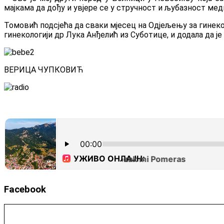
мајкама да дођу и увјере се у стручност и љубазност ме
Томовић подсјећа да сваки мјесец на Одјељењу за гинек
гинекологији др Лука Анђелић из Суботице, и додала да ј
ВЕРИЦА ЧУПКОВИЋ
Facebook