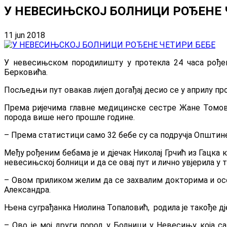
У НЕВЕСИЊСКОЈ БОЛНИЦИ РОЂЕНЕ 
11 jun 2018
У невесињском породилишту у протекла 24 часа рођене 
Берковића.
Посљедњи пут овакав лијеп догађај десио се у априлу прош
Према ријечима главне медицинске сестре Жане Томовић
порода више него прошле године.
–
Према статистици само 32 бебе су са подручја Општине
Међу рођеним бебама је и дјечак Николај Грчић из Гацка к
невесињској болници и да се овај пут и лично увјерила у т
– Овом приликом желим да се захвалим докторима и особ
Александра.
Њена суграђанка Ниолина Топаловић, родила је такође дј
– Ово је мој други пород у Болници у Невесињу која с