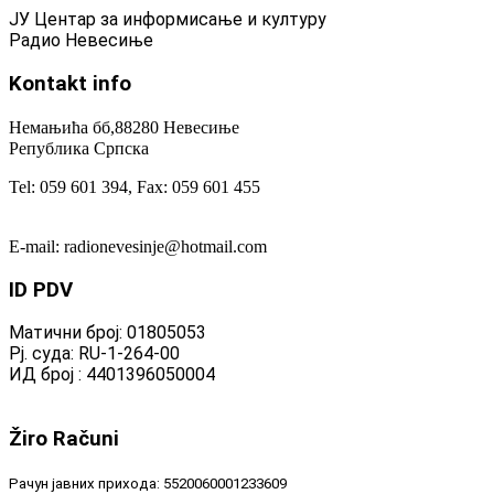
ЈУ Центар за информисање и културу
Радио Невесиње
Kontakt
info
Немањића бб,88280 Невесиње
Република Српска
Tel: 059 601 394, Fax: 059 601 455
E-mail: radionevesinje@hotmail.com
ID
PDV
Матични број: 01805053
Рј. суда: RU-1-264-00
ИД број : 4401396050004
Žiro
Računi
Рачун јавних прихода: 5520060001233609