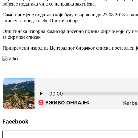
вођење података чија се исправка захтијева.
Само промјене података које буду извршене до 23.08.2018. го
списку за предстојеће Опште изборе.
Општинска изборна комисија посебно позива бираче који су им
за бирачки списак
Привремени извод из Централног бирачког списка постављен је
Facebook