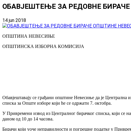
ОБАВЈЕШТЕЊЕ ЗА РЕДОВНЕ БИРАЧ
14 jun 2018
ОПШТИНА НЕВЕСИЊЕ
ОПШТИНСКА ИЗБОРНА КОМИСИЈА
Обавјештавају се грађани општине Невесиње да је Централна 
списка за Опште изборе који ће се одржати 7. октобра.
У Привремени извод из Централног бирачког списка, који се н
даном од 10 до 14 часова.
Бирачи који уоче неправилности и погрешне податке у Привреме