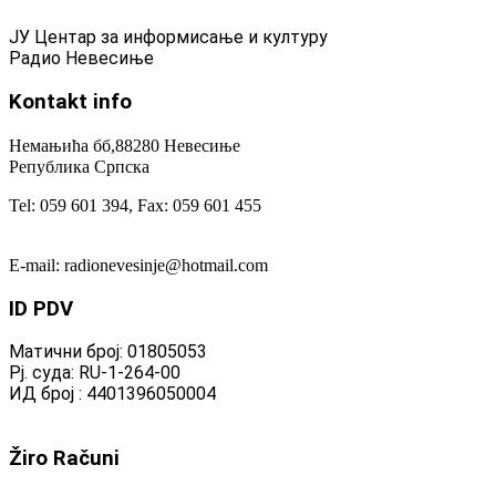
ЈУ Центар за информисање и културу
Радио Невесиње
Kontakt
info
Немањића бб,88280 Невесиње
Република Српска
Tel: 059 601 394, Fax: 059 601 455
E-mail: radionevesinje@hotmail.com
ID
PDV
Матични број: 01805053
Рј. суда: RU-1-264-00
ИД број : 4401396050004
Žiro
Računi