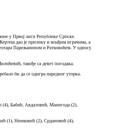
зоне у Првој лиги Републике Српске.
 Кертеш дао је прилику и млађим играчима, а
Леотара Парежанином и Ратковићем. У односу
илићевић, такође са девет погодака.
ебало би да се одигра наредног уторка.
 (4), Бабић, Авдаловић, Манигода (2),
ћ (1), Нинковић (2), Срдановић (4),