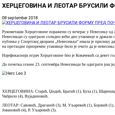
ХЕРЦЕГОВИНА И ЛЕОТАР БРУСИЛИ 
08 septembar 2018
Рукометаши Херцеговине поражени су вечерас у Невесињу од Ле
Невесињци су одиграли солидно већи дио утакмице и држали су 
публика у Спортској дворани „Невесињка“ имала је прилику д
на претходне припремне утакмице било је очито да је невесињс
Најефикаснији играч Херцеговине био је Ковачевић са девет го
До почетка сезоне 23. септембра Невесињци ће одиграти још је
ХЕРЦЕГОВИНА: Стајић, Џидић, Братић (1), Буха (1), Шаренац (1
Чабрило (4), Вујадиновић.
ЛЕОТАР: Савовић, Драганић (3), М. Уљаревић (1), Бојовић (1),
Јовановић (4), Р. Уљаревић (3).