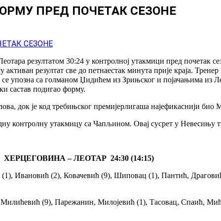
ФОРМУ ПРЕД ПОЧЕТАК СЕЗОНЕ
отара резултатом 30:24 у контролној утакмици пред почетак се
активан резултат све до петнаестак минута прије краја. Тренер
а се упозна са голманом Џидићем из Зрињског и појачањима из 
ки састав подигао форму.
лова, док је код требињског премијерлигаша најефикаснији био М
дну контролну утакмицу са Чапљином. Овај сусрет у Невесињу тр
ХЕРЦЕГОВИНА – ЛЕОТАР 24:30 (14:15)
), Ивановић (2), Ковачевић (9), Шиповац (1), Пантић, Драговић
 Милићевић (9), Парежанин, Милојевић (1), Тасовац, Спаић, Мићи