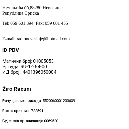
Немањића бб,88280 Невесиње
Република Српска
Tel: 059 601 394, Fax: 059 601 455
E-mail: radionevesinje@hotmail.com
ID
PDV
Матични број: 01805053
Рј. суда: RU-1-264-00
ИД број : 4401396050004
Žiro
Računi
Рачун јавних прихода: 5520060001233609
Врста прихода: 722591
Буџетска организација:0069520