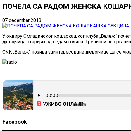
ПОЧЕЛА СА РАДОМ ЖЕНСКА КОШАР
07 decembar 2018
У оквиру Омладинског кошаркашког клуба „Вележ“ почела
дјевојчица старијих од седам година. Тренинзи се организ
ОКК „Вележ“ позива заинтересоване дјевојчице да се ук
Facebook