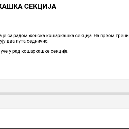
КАШКА СЕКЦИЈА
 је са радом женска кошаркашка секција. На првом трени
ују два пута седнично.
ључе у рад кошаркашке секције.