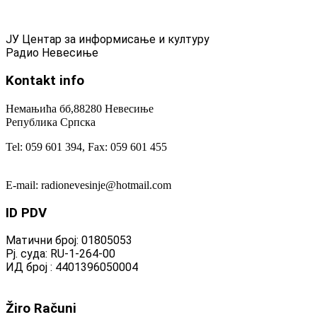
ЈУ Центар за информисање и културу
Радио Невесиње
Kontakt
info
Немањића бб,88280 Невесиње
Република Српска
Tel: 059 601 394, Fax: 059 601 455
E-mail: radionevesinje@hotmail.com
ID
PDV
Матични број: 01805053
Рј. суда: RU-1-264-00
ИД број : 4401396050004
Žiro
Računi