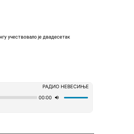
нгу учествовало је двадесетак