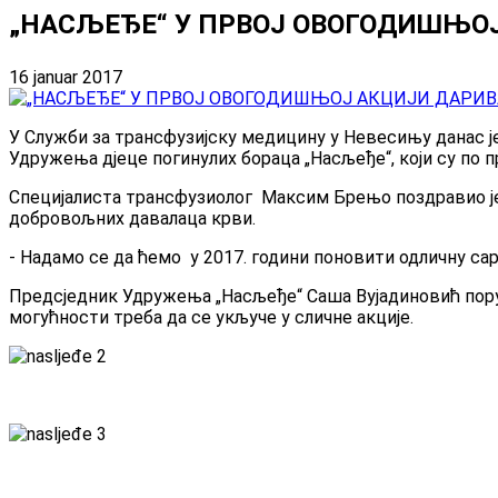
„НАСЉЕЂЕ“ У ПРВОЈ ОВОГОДИШЊО
16 januar 2017
У Служби за трансфузијску медицину у Невесињу данас 
Удружења дјеце погинулих бораца „Насљеђе“, који су по 
Специјалиста трансфузиолог Максим Брењо поздравио је 
добровољних давалаца крви.
- Надамо се да ћемо у 2017. години поновити одличну сар
Предсједник Удружења „Насљеђе“ Саша Вујадиновић поруч
могућности треба да се укључе у сличне акције.