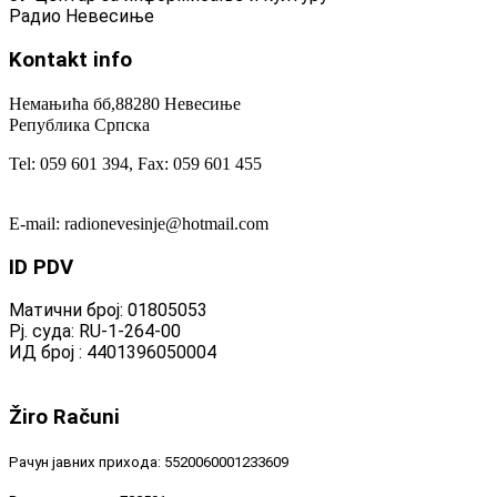
Радио Невесиње
Kontakt
info
Немањића бб,88280 Невесиње
Република Српска
Tel: 059 601 394, Fax: 059 601 455
E-mail: radionevesinje@hotmail.com
ID
PDV
Матични број: 01805053
Рј. суда: RU-1-264-00
ИД број : 4401396050004
Žiro
Računi
Рачун јавних прихода: 5520060001233609