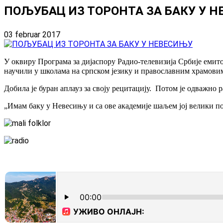
ПОЉУБАЦ ИЗ ТОРОНТА ЗА БАКУ У 
03 februar 2017
У оквиру Програма за дијаспору Радио-телевизија Србије емито
научили у школама на српском језику и православним храмови
Д
обила је буран аплауз за своју рецитацију
.
Потом је одважно р
„Имам баку у Невесињу и са ове академије шаљем јој велики по