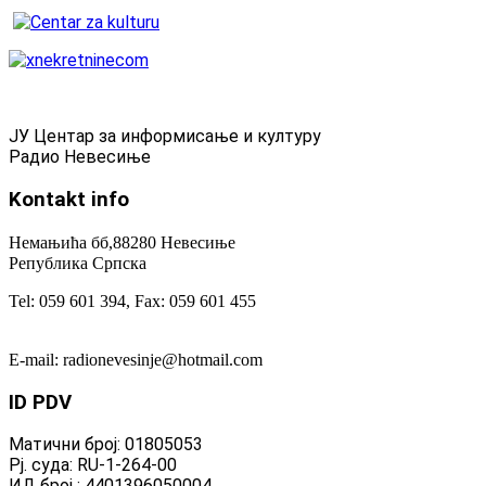
ЈУ Центар за информисање и културу
Радио Невесиње
Kontakt
info
Немањића бб,88280 Невесиње
Република Српска
Tel: 059 601 394, Fax: 059 601 455
E-mail: radionevesinje@hotmail.com
ID
PDV
Матични број: 01805053
Рј. суда: RU-1-264-00
ИД број : 4401396050004