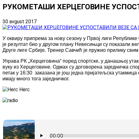
РУКОМЕТАШИ ХЕРЦЕГОВИНЕ УСПОС
30 avgust 2017
У оквиру припрема за нову сезону у Првој лиги Републик
је резултат био у другом плану Невесињци су показали в
Друге лиге Србије. Тренер Савчић је пружио прилику свим
Управа РК „Херцеговина“ поред спортске, у данашњој утак
вуку из Херцеговине. Одмах су договорена заједничка спор
петак у 16:30 заказана је још једна пријатељска утакмица
имају много тога заједничког.