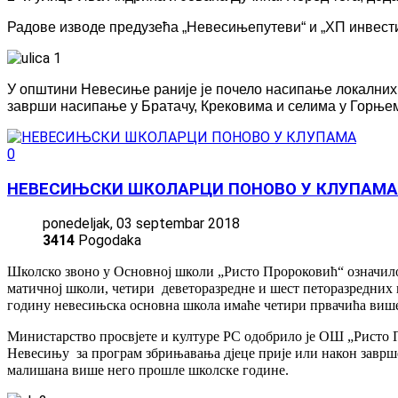
Радове изводе предузећа „Невесињепутеви“ и „ХП инвестинг
У општини Невесиње раније је почело насипање локалних и
заврши насипање у Братачу, Крековима и селима у Горњем 
0
НЕВЕСИЊСКИ ШКОЛАРЦИ ПОНОВО У КЛУПАМА
ponedeljak, 03 septembar 2018
3414
Pogodaka
Школско звоно у Основној школи „Ристо Пророковић“ означило ј
матичној школи, четири деветоразредне и шест петоразредних 
годину невесињска основна школа имаће четири првачића виш
Министарство просвјете и културе РС одобрило је ОШ „Ристо 
Невесињу за програм збрињавања дјеце прије или након завршет
малишана више него прошле школске године.