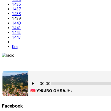
1436
1437
1438
1439
1440
1441
1442
1443
Kraj
Facebook