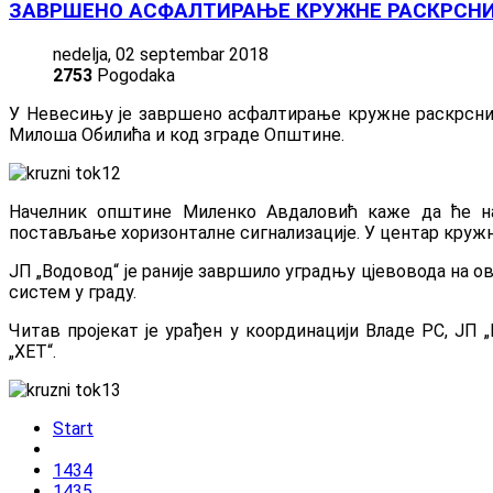
ЗАВРШЕНО АСФАЛТИРАЊЕ КРУЖНЕ РАСКРСНИ
nedelja, 02 septembar 2018
2753
Pogodaka
У Невесињу је завршено асфалтирање кружне раскрснице
Милоша Обилића и код зграде Општине.
Начелник општине Миленко Авдаловић каже да ће на
постављање хоризонталне сигнализације. У центар кружн
ЈП „Водовод“ је раније завршило уградњу цјевовода на 
систем у граду.
Читав пројекат је урађен у координацији Владе РС, ЈП
„ХЕТ“.
Start
1434
1435