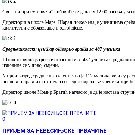
Свечани пријем првачића обавиће се данас у 12.00 часова у м
Директорица школе Мара Шаран пожељела је ученицима срећан 
квалитетније образовање и одгој дјеце.
Средњошколски центар отворио врата за 487 ученика
Школско звоно јутрос се огласило и за 487 ученика Средњошкол
изводиће се у првој смјени.
У први разред средње школе уписано је 112 ученика који су р
пословно правних техничара и једно одјељење ученика који ће
Директор школе Момир Братић нагласио је да је настава стручн
0
ПРИЈЕМ ЗА НЕВЕСИЊСКЕ ПРВАЧИЋЕ