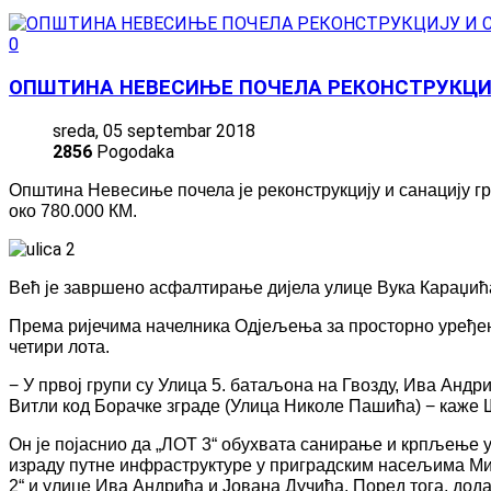
0
ОПШТИНА НЕВЕСИЊЕ ПОЧЕЛА РЕКОНСТРУКЦИ
sreda, 05 septembar 2018
2856
Pogodaka
Општина Невесиње почела је реконструкцију и санацију гр
око 780.000 КМ.
Већ је завршено асфалтирање дијела улице Вука Караџића,
Према ријечима начелника Одјељења за просторно уређе
четири лота.
− У првој групи су Улица 5. батаљона на Гвозду, Ива Андр
Витли код Борачке зграде (Улица Николе Пашића) − каже
Он је појаснио да „ЛОТ 3“ обухвата санирање и крпљење у
израду путне инфраструктуре у приградским насељима Ми
2“ и улице Ива Андрића и Јована Дучића. Поред тога, дод