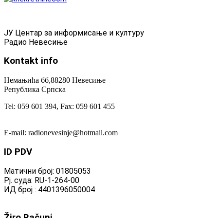
ЈУ Центар за информисање и културу
Радио Невесиње
Kontakt
info
Немањића бб,88280 Невесиње
Република Српска
Tel: 059 601 394, Fax: 059 601 455
E-mail: radionevesinje@hotmail.com
ID
PDV
Матични број: 01805053
Рј. суда: RU-1-264-00
ИД број : 4401396050004
Žiro
Računi