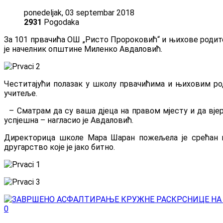
ponedeljak, 03 septembar 2018
2931
Pogodaka
За 101 првачића ОШ „Ристо Пророковић“ и њихове родит
je начелник општине Миленко Авдаловић.
Честитајући полазак у школу првачићима и њиховим род
учитеље.
– Сматрам да су ваша дјеца на правом мјесту и да вје
успјешна – нагласио је Авдаловић.
Директорица школе Мара Шаран пожељела је срећан п
другарство које је јако битно.
0