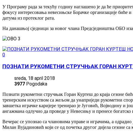
У Програму рада за текућу годину наглашено је да ће приорите
фокусу интересовања невесињске Борачке организације биће и 
датума из протеклог рата.
На данашњој сједници за новог члана Предсједништва ОБО иза
0
ПОЗНАТИ РУКОМЕТНИ СТРУЧЊАК ГОРАН КУРТ
sreda, 18 april 2018
3977
Pogodaka
Познати рукометни стручњак Горан Куртеш до краја сезоне бић
тренерским искуством са жељом да унаприједи рукометни спорт
завшетка играчке каријере тренирао је Југовић, Војводину и још
ангажмана одлучио да проведе у Невесињу и пренесе богатско 
Вечерас се упознао са члановима управе и играчима, а одрадио
Милан Вујадиновић који се од почетка другог дијела сезоне са