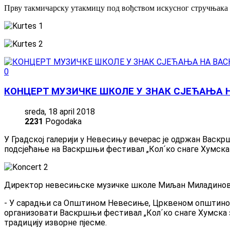
Прву такмичарску утакмицу под вођством искусног стручњака Х
0
КОНЦЕРТ МУЗИЧКЕ ШКОЛЕ У ЗНАК СЈЕЋАЊА
sreda, 18 april 2018
2231
Pogodaka
У Градској галерији у Невесињу вечерас је одржан Васк
подсјећање на Васкршњи фестивал „Кол´ко снаге Хумска з
Директор невесињске музичке школе Миљан Миладиновић
- У сарадњи са Општином Невесиње, Црквеном општином
организовати Васкршњи фестивал „Кол´ко снаге Хумска зе
традицију изворне пјесме.