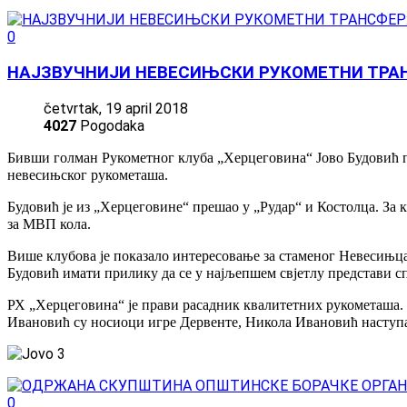
0
НАЈЗВУЧНИЈИ НЕВЕСИЊСКИ РУКОМЕТНИ ТРА
četvrtak, 19 april 2018
4027
Pogodaka
Бивши голман Рукометног клуба „Херцеговина“ Јово Будовић п
невесињског рукометаша.
Будовић је из „Херцеговине“ прешао у „Рудар“ и Костолца. За к
за МВП кола.
Више клубова је показало интересовање за стаменог Невесињца,
Будовић имати прилику да се у најљепшем свјетлу представи сп
РХ „Херцеговина“ је прави расадник квалитетних рукометаша.
Ивановић су носиоци игре Дервенте, Никола Ивановић наступа 
0