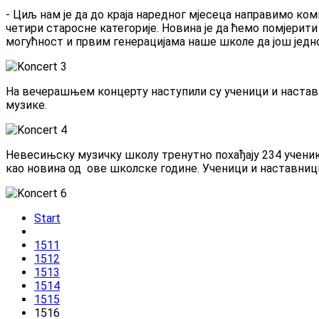
- Циљ нам је да до краја наредног мјесеца направимо ком
четири старосне категорије. Новина је да ћемо помјерити 
могућност и првим генерацијама наше школе да још једно
На вечерашњем концерту наступили су ученици и наставн
музике.
Невесињску музичку школу тренутно похађају 234 ученика 
као новина од ове школске године. Ученици и наставници
Start
1511
1512
1513
1514
1515
1516