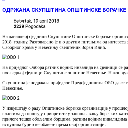
ОДРЖАНА СКУПШТИНА ОПШТИНСКЕ БОРАЧКЕ 
četvrtak, 19 april 2018
2239
Pogodaka
На данашњој сједници Скупштине Општинске борачке организаци
2018. годину. Разговарано је и о другим питањима од интерес
Саборног храма у Невесињу свештеник Зоран Илић.
На приједлог Одбора ратних војних инвалида на сједници се р
посљедњој сједници Скупштине општине Невесиње. Након дуж
Скупштина је подржала приједлог Предсједништва ОБО да се т
Невесиње.
У извјештају о раду Општинске борачке организације у прошло
властима да поштују приоритете у запошљавању борачких кате
прилоге тешко обољелим борцима, ратним војним инвалидима 
испунила буџетске обавезе према овој организацији.