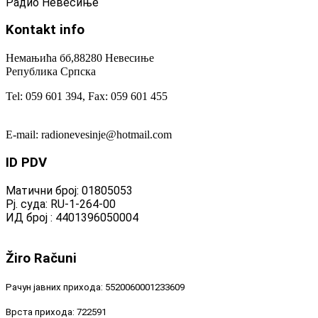
Радио Невесиње
Kontakt
info
Немањића бб,88280 Невесиње
Република Српска
Tel: 059 601 394, Fax: 059 601 455
E-mail: radionevesinje@hotmail.com
ID
PDV
Матични број: 01805053
Рј. суда: RU-1-264-00
ИД број : 4401396050004
Žiro
Računi
Рачун јавних прихода: 5520060001233609
Врста прихода: 722591