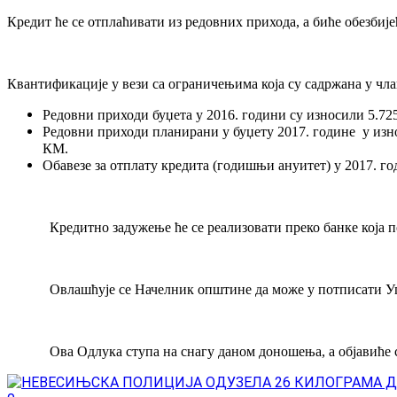
Кредит ће се отплаћивати из редовних прихода, а биће обезбиј
Квантификације у вези са ограничењима која су садржана у члан
Редовни приходи буџета у 2016. години су износили 5.72
Редовни приходи планирани у буџету 2017. године у изно
КМ.
Обавезе за отплату кредита (годишњи ануитет) у 2017. г
Кредитно задужење ће се реализовати преко банке која 
Овлашћује се Начелник општине да може у потписати Уго
Ова Одлука ступа на снагу даном доношења, а објавић