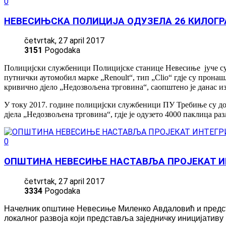
0
НЕВЕСИЊСКА ПОЛИЦИЈА ОДУЗЕЛА 26 КИЛОГ
četvrtak, 27 april 2017
3151
Pogodaka
Полицијски службеници Полицијске станице Невесиње јуче
с
путнички аутомобил марке „Renoult“, тип „Clio“ гдје су прон
кривично дјело „Недозвољена трговина“, саопштено је данас и
У току 2017. године полицијски службеници ПУ Требиње су д
дјела „Недозвољена трговина“, гдје је одузето 4000 паклица р
0
ОПШТИНА НЕВЕСИЊЕ НАСТАВЉА ПРОЈЕКАТ И
četvrtak, 27 april 2017
3334
Pogodaka
Начелник општине Невесиње Миленко Авдаловић и предста
локалног развоја који представља заједничку иницијативу