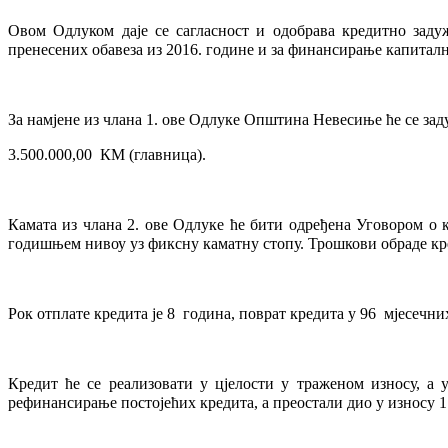
Овом Одлуком даје се сагласност и одобрава кредитно зад
пренесених обавеза из 2016. године и за финансирање капитални
За намјене из члана 1. ове Одлуке Општина Невесиње ћ
3.500.000,00 КМ (главница).
Камата из члана 2. ове Одлуке ће бити одређена Уговором о 
годишњем нивоу уз фиксну каматну стопу. Трошкови обраде кре
Рок отплате кредита је 8 година, поврат кредита у 96 мјесечни
Кредит ће се реализовати у цјелости у траженом износу, а 
рефинансирање постојећих кредита, а преостали дио у износу 1