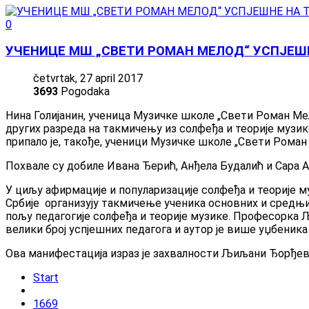
0
УЧЕНИЦЕ МШ „СВЕТИ РОМАН МЕЛОД“ УСПЈЕШ
četvrtak, 27 april 2017
3693
Pogodaka
Нина Голијанин, ученица Музичке школе „Свети Роман Мел
других разреда на такмичењу из солфеђа и теорије музик
припало је, такође, ученици Музичке школе „Свети Роман
Похвале су добиле Ивана Ђерић, Анђела Будалић и Сара А
У циљу афирмације и популаризације солфеђа и теорије м
Србије организују такмичење ученика основних и средњих
пољу педагогије солфеђа и теорије музике. Професорка
велики број успјешних педагога и аутор је више уџбеник
Ова манифестација израз је захвалности Љиљани Ђорђеви
Start
1669