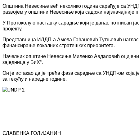
Општина Невесиње већ неколико година сарађује са УНДП-
развојем у општини Невесиње која садржи најзначајније п
У Протоколу о наставку сарадње који је данас потписан ја
пројекту.
Представница ИЛДП-а Амела Гаћановић Тутњевић нагласила 
финансирање локалних стратешких приоритета.
Начелник општине Невесиње Миленко Авдаловић оцијенио 
заједница у БиХ“.
Он је истакао да је трећа фаза сарадње са УНДП-ом која 
за текућу и наредне године.
СЛАВЕНКА ГОЛИЈАНИН