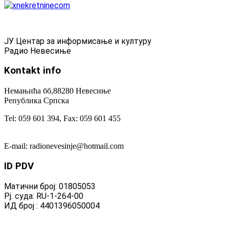
ЈУ Центар за информисање и културу
Радио Невесиње
Kontakt
info
Немањића бб,88280 Невесиње
Република Српска
Tel: 059 601 394, Fax: 059 601 455
E-mail: radionevesinje@hotmail.com
ID
PDV
Матични број: 01805053
Рј. суда: RU-1-264-00
ИД број : 4401396050004