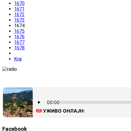
1670
1671
1672
1673
1674
1675
1676
1677
1678
Kraj
Facebook