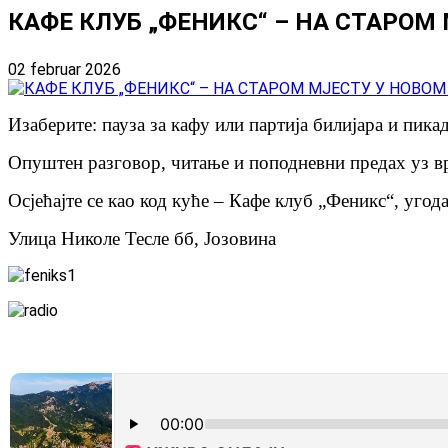
КАФЕ КЛУБ „ФЕНИКС“ – НА СТАРОМ
02 februar 2026
Изаберите: пауза за кафу или партија билијара и пикад
Опуштен разговор, читање и поподневни предах уз в
Осјећајте се као код куће – Кафе клуб „Феникс“, угода
Улица Николе Тесле бб, Јозовина