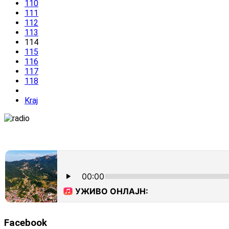
110
111
112
113
114
115
116
117
118
Kraj
Facebook