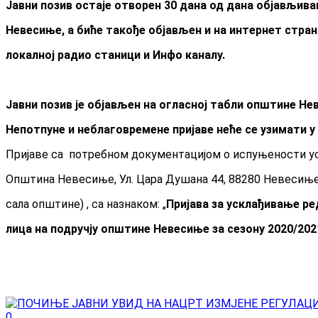
Јавни позив остаје отворен 30 дана од
дана објављива
Невесиње, а биће такође објављен и на интернет стр
локалн
ој
радио станици
и Инфо каналу.
Јавни позив је објављен на огласној табли општине Н
Непотпуне и неблаговремене пријаве неће се узимати 
Пријаве са потребном документацијом о испуњености ус
Општина Невесиње, Ул. Цара Душана 44, 88280 Невесиње,
сала општине) , са назнаком: „
Пријава за усклађивање р
лица на подручју општине Невесиње за сезону 20
20
/20
2
0