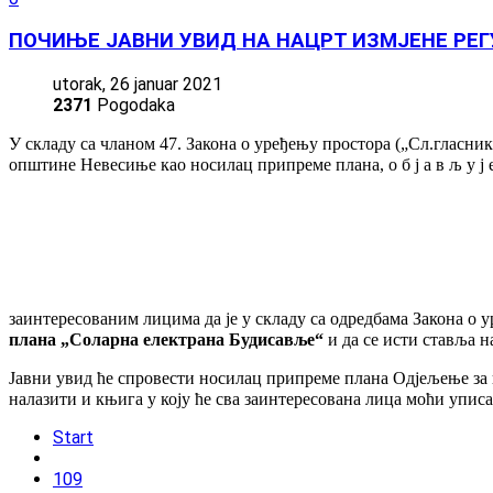
ПОЧИЊЕ ЈАВНИ УВИД НА НАЦРТ ИЗМЈЕНЕ РЕ
utorak, 26 januar 2021
2371
Pogodaka
У складу са чланом 47. Закона о уређењу простора („Сл.гласни
општине Невесиње као носилац припреме плана, о б ј а в љ у ј 
заинтересованим лицима да је у складу са одредбама Закона о 
плана „Соларна електрана Будисавље“
и да се исти ставља 
Јавни увид ће спровести носилац припреме плана Одјељење за 
налазити и књига у коју ће сва заинтересована лица моћи уписа
Start
109