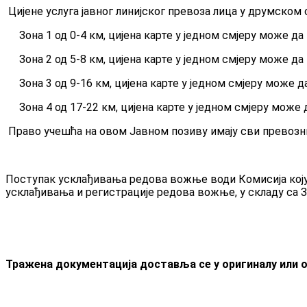
Цијене услуга јавног линијског превоза лица у друмском
Зона 1 од 0-4 км, цијена карте у једном смјеру може да
Зона 2 од 5-8 км, цијена карте у једном смјеру може да
Зона 3 од 9-16 км, цијена карте у једном смјеру може д
Зона 4 од 17-22 км, цијена карте у једном смјеру може 
Право учешћа на овом Јавном позиву имају сви превозниц
Поступак усклађивања редова вожње води Комисија коју 
усклађивања и регистрације редова вожње, у складу са 
Тражена документација доставља се у оригиналу или ов