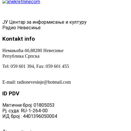
ЈУ Центар за информисање и културу
Радио Невесиње
Kontakt
info
Немањића бб,88280 Невесиње
Република Српска
Tel: 059 601 394, Fax: 059 601 455
E-mail: radionevesinje@hotmail.com
ID
PDV
Матични број: 01805053
Рј. суда: RU-1-264-00
ИД број : 4401396050004