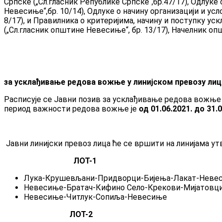
Српске („Сл.гласник Републике Српске“,бр.47/17), Одлуке
Невесиње“,бр. 10/14), Одлуке о начину организацији и у
8/17), и Правилника о критеријима, начину и поступку у
(„Сл.гласник општине Невесиње“, бр. 13/17), Начелник о
за
усклађивање редова вожње у линијском превозу лица
Расписује се Jавни позив за усклађивање редова вожње 
период важности редова вожње је
од 01.06.20
21.
до 31.0
Јавни линијски превоз лица ће се вршити на линијама утв
ЛОТ-1
Лука-Крушевљани-Придворци-Бијења-Лакат-Неве
Невесиње-Братач-Кифинo Село-Крекови-Мијатов
Невесиње-Читлук-Сопиља-Невесиње
ЛОТ-2