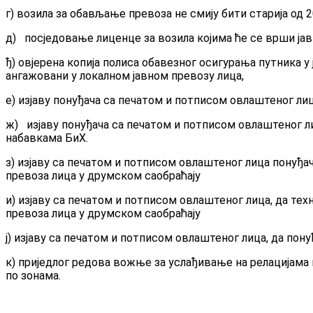
г) возила за обављање превоза не смију бити старија од 2
д) посједовање лиценце за возила којима ће се врши јав
ђ) овјерена копија полиса обавезног осигурања путника 
ангажовани у локалном
јавном превозу лица,
е) изјаву понуђача са печатом и потписом овлаштеног лиц
ж) изјаву понуђача са печатом и потписом овлаштеног л
набавкама БиХ.
з) изјаву са печатом и потписом овлаштеног лица понуђа
превоза лица у друмском
саобраћају
и) изјаву са печатом и потписом овлаштеног лица, да те
превоза лица у друмском
саобраћају
ј) изјаву са печатом и потписом овлаштеног лица, да пон
к) приједлог редова вожње за услађивање на релацијама 
по зонама.