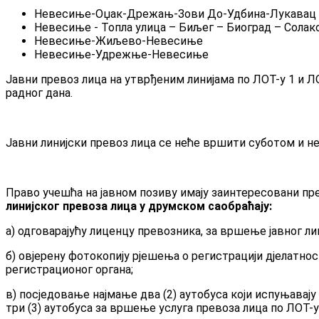
Невесиње-Оџак-Дрежањ-Зови До-Удбина-Лукавац 
Невесиње - Топла улица – Биљег – Биоград – Солак
Невесиње-Жиљево-Невесиње
Невесиње-Удрежње-Невесиње
Јавни превоз лица на утврђеним линијама по ЛОТ-у 1 и 
радног дана.
Јавни линијски превоз лица се неће вршити суботом и не
Право учешћа на јавном позиву имају заинтересовани пре
линијског превоза лица у друмском саобраћају:
а) одговарајућу лиценцу превозника, за вршење јавног ли
б) овјерену фотокопију рјешења о регистрацији дјелатнос
регистрационог органа;
в) посједовање најмање два (2) аутобуса који испуњавај
три (3) аутобуса за
вршење услуга превоза лица по ЛОТ-у 2,