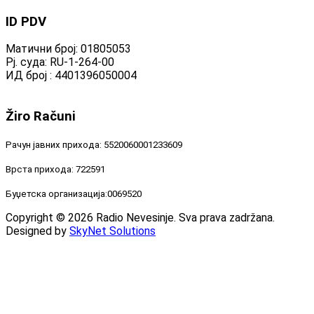
ID
PDV
Матични број: 01805053
Рј. суда: RU-1-264-00
ИД број : 4401396050004
Žiro
Računi
Рачун јавних прихода: 5520060001233609
Врста прихода: 722591
Буџетска организација:0069520
Copyright © 2026 Radio Nevesinje. Sva prava zadržana.
Designed by
SkyNet Solutions