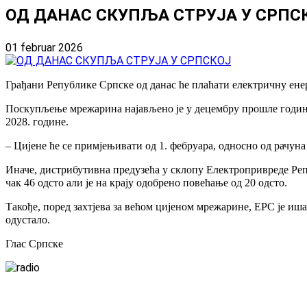
ОД ДАНАС СКУПЉА СТРУЈА У СРПС
01 februar 2026
Грађани Републике Српске од данас ће плаћати електричну енер
Поскупљење мрежарина најављено је у децембру прошле године 
2028. године.
– Цијене ће се примјењивати од 1. фебруара, односно од рачуна
Иначе, дистрибутивна предузећа у склопу Електропривреде Р
чак 46 одсто али је на крају одобрено повећање од 20 одсто.
Такође, поред захтјева за већом цијеном мрежарине, ЕРС је ишао
одустало.
Глас Српске