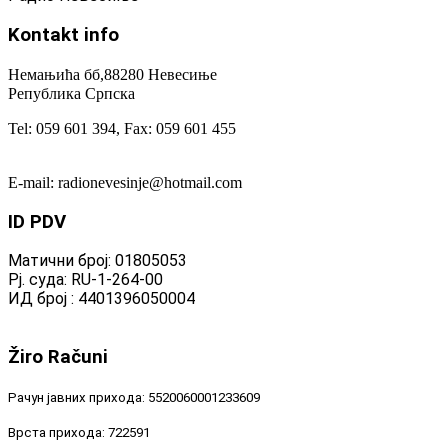
Kontakt
info
Немањића бб,88280 Невесиње
Република Српска
Tel: 059 601 394, Fax: 059 601 455
E-mail: radionevesinje@hotmail.com
ID
PDV
Матични број: 01805053
Рј. суда: RU-1-264-00
ИД број : 4401396050004
Žiro
Računi
Рачун јавних прихода: 5520060001233609
Врста прихода: 722591