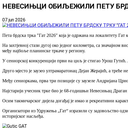
НЕВЕСИЊЦИ ОБИЉЕЖИЛИ ПЕТУ БРДСК
07 jun 2026
Пета брдска трка "Гат 2026" која је одржана на локалитету Гат
На захтјевној стази дугој око једног километра, са значајном в
међу најбоље планинске тркаче у региону.
У сениорској конкуренцији први на циљ је стигао Урош Гутић. 
Друго мјесто је заузео ултрамаратонац Дејан Жерајић, а треће 
Међу сениоркама, прва три позиције су заузеле Андријана Црн
Најстарији учесник трке био је 68-годишњи Невесињац Драган
Осим такмичарског дијела догађај је имао и рекреативни каракт
Организатори из Удружења „Гат“ изразили су задовољство одзи
историјског насљеђа.