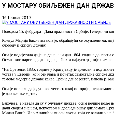
У МОСТАРУ ОБИЉЕЖЕН ДАН ДРЖАВ
16 februar 2019
Поводом 15. фебруара - Дана државности Србије, Генерални кон
Конзул Марија Бакоч истакла је, обраћајући се окупљенима, да 
слободу и српску државу.
Она је подсјетила да је на данашњи дан 1804. године донесена 
Османског царства, једне од највећих и најдуготрајнијих импер
"На Сретење, 1835. године у Крагујевцу је донесен и под закл
устава у Европи, који означава и почетак самосталне српске др
темеље модерне државе каква Србија данас јесте", навела је Бак
Она је истакла да је, упркос често тешкој историји, несаломиви
је дао велике жртве.
Бакочева је навела да су у очувању државе, осим велике воље
дали својим знањем, искуством и досљедношћу дипломате Срби
Милан Ракић, Иво Андрић и многи други, који су радили у најб