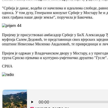
"Србија је данас, водећи се начелима и идеалима слободе, рав
односа. У том духу, Генерални конзулат Србије у Мостару ће и
свих грађана наше двије земље", поручила је Бакочева.
Пријему је присуствовао амбасадор Србије у БиХ Александар 
муфтија Салем Дедовић, те представници свих вјерских зајед
општине Невесиње Миленко Авдаловић, те привредници и личн
Пријем је одржан у Владичанском двору у Мостару, а у пригод
група Српско пјевачко и културно-умјетничко друштво "Гусле".
СРНА