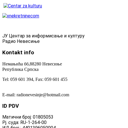
ЈУ Центар за информисање и културу
Радио Невесиње
Kontakt
info
Немањића бб,88280 Невесиње
Република Српска
Tel: 059 601 394, Fax: 059 601 455
E-mail: radionevesinje@hotmail.com
ID
PDV
Матични број: 01805053
Рј. суда: RU-1-264-00
ИД број : 4401396050004