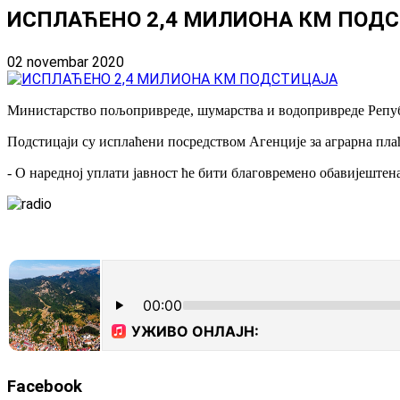
ИСПЛАЋЕНО 2,4 МИЛИОНА КМ ПОД
02 novembar 2020
Министарство пољопривреде, шумарства и водопривреде Републик
Подстицаји су исплаћени посредством Агенције за аграрна пла
- О наредној уплати јавност ће бити благовремено обавијештена
Facebook