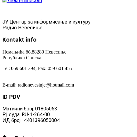
ЈУ Центар за информисање и културу
Радио Невесиње
Kontakt
info
Немањића бб,88280 Невесиње
Република Српска
Tel: 059 601 394, Fax: 059 601 455
E-mail: radionevesinje@hotmail.com
ID
PDV
Матични број: 01805053
Рј. суда: RU-1-264-00
ИД број : 4401396050004