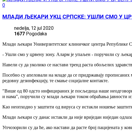
0
МЛАДИ ЉЕКАРИ УКЦ СРПСКЕ: УШЛИ СМО У ЦР
nedelja, 12 jul 2020
1677
Pogodaka
Млади љекари Универзитетског клиничког центра Републике Ср
- Ушли смо у црвену зону. Аларм је упаљен - поручили су љекар
Навели су да уколико се настави тренд раста обољелих здравст
Посебно су апеловали на младе да се придржавају прописаних м
редовну дезинфекцију, те смање социјалне контакте.
"Више од 80 одсто инфицираних је посљедица наше неодговорно
и нама", поручили су млади љекари током обраћања јавности и
Као неопходно у заштити од вируса су истакли ношење заштитн
Млади љекари су данас истакли да није вриједан ниједан одлаза
Упчозорили су да ће, ако настави да расте број пацијената у 