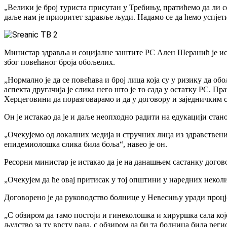
„Велики је број туриста присутан у Требињу, пратићемо да ли 
даље нам је приоритет здравље људи. Надамо се да ћемо успјет
Министар здравља и социјалне заштите РС Ален Шеранић је ис
због повећаног броја обољелих.
„Нормално је да се повећава и број лица која су у ризику да о
аспекта другачија је слика него што је то сада у остатку РС. П
Херцеговини да поразговарамо и да у договору и заједничким 
Он је истакао да је и даље неопходно радити на едукацији ста
„Очекујемо од локалних медија и стручних лица из здравствених
епидемиолошка слика била боља“, навео је он.
Ресорни министар је истакао да је на данашњем састанку дого
„Очекујем да ће овај притисак у тој општини у наредних неколи
Договорено је да руководство болнице у Невесињу уради процје
„С обзиром да тамо постоји и гинеколошка и хируршка сала кој
људство за ту врсту рада, с обзиром да би та болница била реги