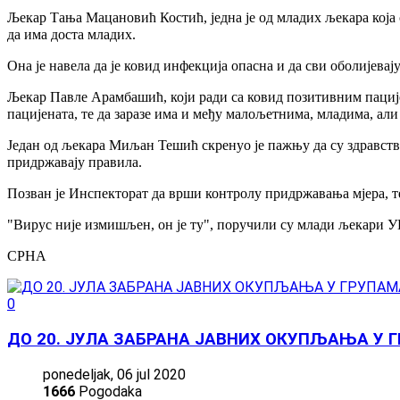
Љекар Тања Мацановић Костић, једна је од младих љекара која 
да има доста младих.
Она је навела да је ковид инфекција опасна и да сви оболијевају
Љекар Павле Арамбашић, који ради са ковид позитивним пације
пацијената, те да заразе има и међу малољетнима, младима, али
Један од љекара Миљан Тешић скренуо је пажњу да су здравств
придржавају правила.
Позван је Инспекторат да врши контролу придржавања мјера, те
"Вирус није измишљен, он је ту", поручили су млади љекари У
СРНА
0
ДО 20. ЈУЛА ЗАБРАНА ЈАВНИХ ОКУПЉАЊА У 
ponedeljak, 06 jul 2020
1666
Pogodaka