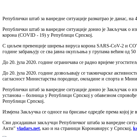
Републички штаб за ванредне ситуације разматрао je данас, на
Републички штаб за ванредне ситуације донио је Закључак о из
корона (COVID - 19) у Републици Српској.
С циљем превенције ширења вируса корона SARS-CoV-2 и COVID
године забрањују се сва јавна окупљања у групама већим од 50
До 20. јула 2020. године ограничава се радно вријеме угоститељ
До 20. јула 2020. године дозвољавају се такмичарске активнос
сагласност Министарства породице, омладине и спорта и Минис
Републички штаб за ванредне ситуације донио је Закључак о и
установа – болница у Републици Српској у обавезном спровође
Републици Српској.
Измјена Закључка се односе на брисање одредбе према којој је 
Сви досадашњи закључци Републичког штаба за ванредне ситуа
Акти"
vladars.net
, као и на страници Коронавирус у Српској,
k