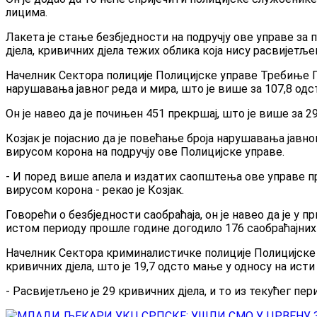
лицима.
Лакета је стање безбједности на подручју ове управе з
дјела, кривичних дјела тежих облика која нису расвијетљ
Начелник Сектора полиције Полицијске управе Требиње Пе
нарушавања јавног реда и мира, што је више за 107,8 одс
Он је навео да је почињен 451 прекршај, што је више за 2
Козјак је појаснио да је повећање броја нарушавања јавн
вирусом корона на подручју ове Полицијске управе.
- И поред више апела и издатих саопштења ове управе пр
вирусом корона - рекао је Козјак.
Говорећи о безбједности саобраћаја, он је навео да је у 
истом периоду прошле године догодило 176 саобраћајних н
Начелник Сектора криминалистичке полиције Полицијске 
кривичних дјела, што је 19,7 одсто мање у односу на ист
- Расвијетљено је 29 кривичних дјела, и то из текућег пер