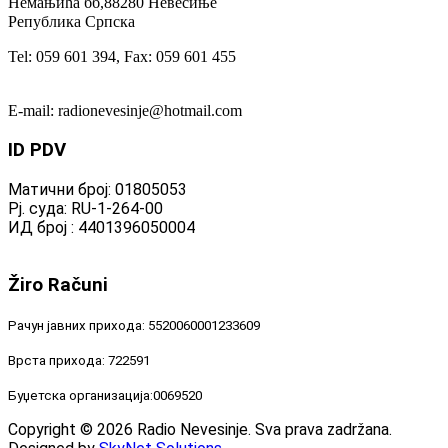
Немањића бб,88280 Невесиње
Република Српска
Tel: 059 601 394, Fax: 059 601 455
E-mail: radionevesinje@hotmail.com
ID
PDV
Матични број: 01805053
Рј. суда: RU-1-264-00
ИД број : 4401396050004
Žiro
Računi
Рачун јавних прихода: 5520060001233609
Врста прихода: 722591
Буџетска организација:0069520
Copyright © 2026 Radio Nevesinje. Sva prava zadržana.