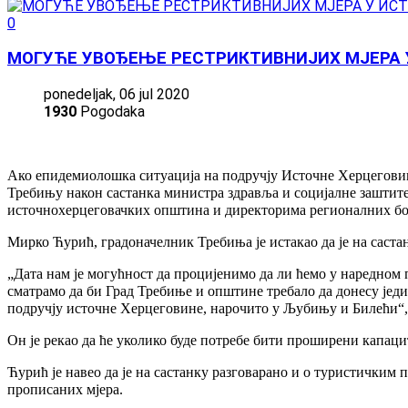
0
МОГУЋЕ УВОЂЕЊЕ РЕСТРИКТИВНИЈИХ МЈЕРА 
ponedeljak, 06 jul 2020
1930
Pogodaka
Ако епидемиолошка ситуација на подручју Источне Херцеговине
Требињу након састанка министра здравља и социјалне зашти
источнохерцеговачких општина и директорима регионалних б
Мирко Ћурић, градоначелник Требиња је истакао да је на саст
„Дата нам је могућност да процијенимо да ли ћемо у наредном 
сматрамо да би Град Требиње и општине требало да донесу једи
подручју источне Херцеговине, нарочито у Љубињу и Билећи“, 
Он је рекао да ће уколико буде потребе бити проширени капац
Ћурић је навео да је на састанку разговарано и о туристичким 
прописаних мјера.