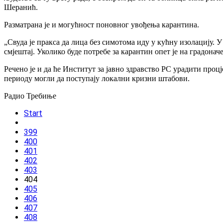
Шеранић.
Разматрана је и могућност поновног увођења карантина.
„Свуда је пракса да лица без симотома иду у кућну изолацију. У
смјештај. Уколико буде потребе за карантин опет је на градон
Речено је и да ће Институт за јавно здравство РС урадити процј
периоду могли да поступају локални кризни штабови.
Радио Требиње
Start
399
400
401
402
403
404
405
406
407
408