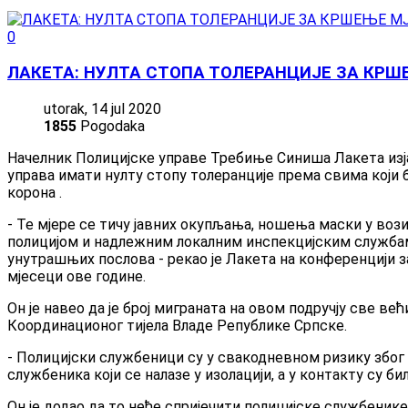
0
ЛАКЕТА: НУЛТА СТОПА ТОЛЕРАНЦИЈЕ ЗА КРШ
utorak, 14 jul 2020
1855
Pogodaka
Начелник Полицијске управе Требиње Синиша Лакета изја
управа имати нулту стопу толеранције према свима који 
корона .
- Те мјере се тичу јавних окупљања, ношења маски у вози
полицијом и надлежним локалним инспекцијским службама
унутрашњих послова - рекао је Лакета на конференцији з
мјесеци ове године.
Он је навео да је број миграната на овом подручју све ве
Координационог тијела Владе Републике Српске.
- Полицијски службеници су у свакодневном ризику због 
службеника који се налазе у изолацији, а у контакту су б
Он је додао да то неће спријечити полицијске службеник