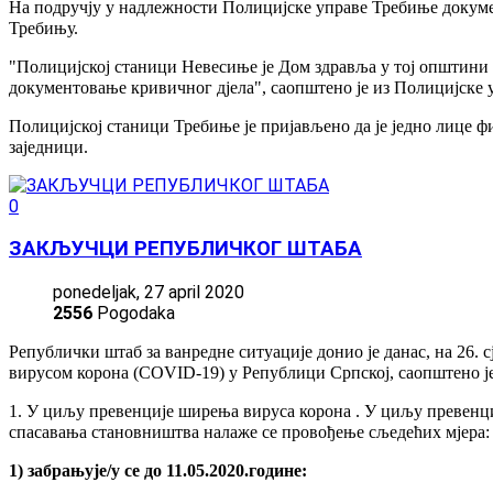
На подручју у надлежности Полицијске управе Требиње докумен
Требињу.
"Полицијској станици Невесиње је Дом здравља у тој општини п
документовање кривичног дјела", саопштено је из Полицијске 
Полицијској станици Требиње је пријављено да је једно лице ф
заједници.
0
ЗАКЉУЧЦИ РЕПУБЛИЧКОГ ШТАБА
ponedeljak, 27 april 2020
2556
Pogodaka
Републички штаб за ванредне ситуације донио је данас, на 26.
вирусом корона (COVID-19) у Републици Српској, саопштено је 
1. У циљу превенције ширења вируса корона . У циљу превенц
спасавања становништва налаже се провођење сљедећих мјера:
1) забрањује/у се до 11.05.2020.године: