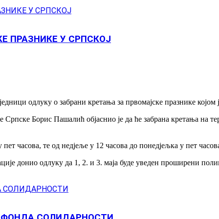
Е ПРАЗНИКЕ У СРПСКОЈ
једници одлуку о забрани кретања за првомајске празнике којом
рпске Борис Пашалић објаснио је да ће забрана кретања на тери
 пет часова, те од недјеље у 12 часова до понедјељка у пет часов
ције донио одлуку да 1, 2. и 3. маја буде уведен проширени по
З ФОНДА СОЛИДАРНОСТИ