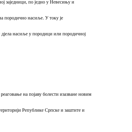
ј заједници, по једно у Невесињу и
на породично насиље. У току је
г дјела насиље у породици или породичној
 реаговање на појаву болести изазване новим
ериторији Републике Српске и заштите и