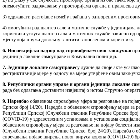
онемогућити задржавање у просторијама органа и прављења ду
3) одржавати растојање између грађана у затвореним просторим
4) омогућити рад шалтер сале и матичне службе у јединицама ло
корисника услуга шалтер сала и матичних служби зависно од п
мјесту која пружа довољну заштити запосленом и кориснику.
6. Инспекцијски надзор над спровођењем овог закључка
спро
јединица локалне самоуправе и Комунална полиција.
7. Јединице локалне самоуправе
су дужне да своје акте усагла
рестриктивније мјере у односу на мјере утврђене овим закључк
8. Републички органи управе и органи јединица локалне са
рада без одлагања доставити извјештај о истом Стручно-опера
9. Наредба
о обавезном спровођењу мјера за реаговање на пој
Српске број 14/20), Наредба о обавезном спровођењу мјера за 
Републици Српској (Службени гласник Републике Српске број 2
(COVID-19) у здравственим установама и установама социјалне
обавезном спровођењу мјера за реаговање на појаву болести и
(Службени гласник Републике Српске, број 24/20), Наредба о о
спречавања појаве ширења новог вируса корона (COVID-19) број