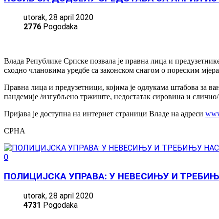
utorak, 28 april 2020
2776
Pogodaka
Влада Републике Српске позвала је правна лица и предузетнике 
сходно члановима уредбе са законском снагом о пореским мјер
Правна лица и предузетници, којима је одлукама штабова за ва
пандемије /изгубљено тржиште, недостатак сировина и слично/ 
Пријава је доступна на интернет страници Владе на адреси
www.
СРНА
0
ПОЛИЦИЈСКА УПРАВА: У НЕВЕСИЊУ И ТРЕБИ
utorak, 28 april 2020
4731
Pogodaka