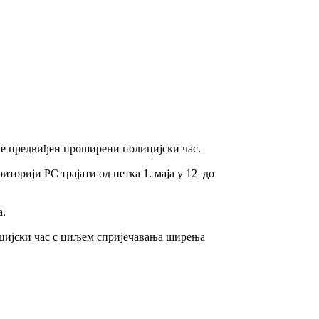
 је предвиђен проширени полицијски час.
торији РС трајати од петка 1. маја у 12 до
а.
лицијски час с циљем спријечавања ширења