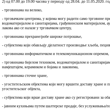
2) од 07.00 до 19.00 часова у периоду од 28.04. до 11.05.2020. г
- трговинама на велико,
- трговачким центрима, у којима могу радити само трговине п
водоматеријалом и санитаријама, грађевинским материјалом, а
лакова ако се налазе у трговачком центру,
- трговинама прехране/робе широке потрошње,
- субјектима који обављају дјелатност производње хљеба, пецив
- трговинама информатичком и телекомуникационом опремом,
- трговинама бијелом техником, водоматеријалом и санитарија
намјештајем, керамиком и бојама и лаковима,
- трговинама сточне хране,
- угоститељским објектима који могу вршити доставу хране и 
угоститељског објекта,
- субјектима који врше доставу хране ако су регистровани за об
- јавним кухињама путем шалтерске продаје, без услуживања/п