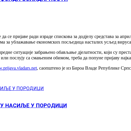
да се пријаве ради израде спискова за додјелу средстава за апр
ама за ублажавање економских посљедица насталих усљед вируса
нредне ситуације забрањено обављање дјелатности, који су прест
или послују са смањеним обимом, треба да попуне пријаву најкас
prijava.vladars.net
, саопштено је из Бироа Владе Републике Српск
ЊУ НАСИЉЕ У ПОРОДИЦИ