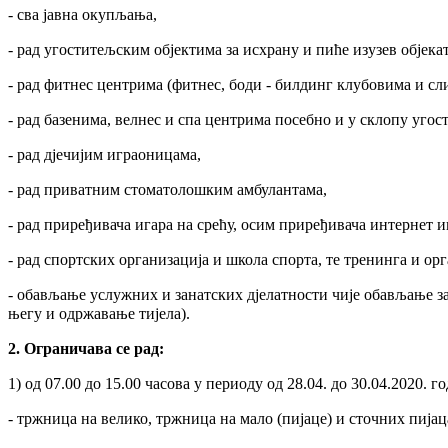
- сва јавна окупљања,
- рад угоститељским објектима за исхрану и пиће изузев објеката
- рад фитнес центрима (фитнес, боди - билдинг клубовима и с
- рад базенима, велнес и спа центрима посебно и у склопу угост
- рад дјечијим играоницама,
- рад приватним стоматолошким амбулантама,
- рад приређивача игара на срећу, осим приређивача интернет и
- рад спортских организација и школа спорта, те тренинга и ор
- обављање услужних и занатских дјелатности чије обављање з
његу и одржавање тијела).
2. Ограничава се рад:
1) од 07.00 до 15.00 часова у периоду од 28.04. до 30.04.2020. г
- тржница на велико, тржница на мало (пијаце) и сточних пијац