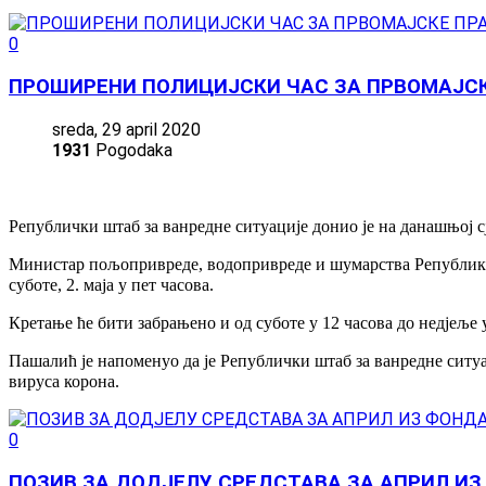
0
ПРОШИРЕНИ ПОЛИЦИЈСКИ ЧАС ЗА ПРВОМАЈСК
sreda, 29 april 2020
1931
Pogodaka
Републички штаб за ванредне ситуације донио је на данашњој с
Министар пољопривреде, водопривреде и шумарства Републике С
суботе, 2. маја у пет часова.
Кретање ће бити забрањено и од суботе у 12 часова до недјеље у
Пашалић је напоменуо да је Републички штаб за ванредне ситуа
вируса корона.
0
ПОЗИВ ЗА ДОДЈЕЛУ СРЕДСТАВА ЗА АПРИЛ И