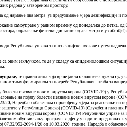
жих редова у затвореном простору,
а од најмање два метра, уз предузимање мјера дезинфекције и по
калне самоуправе у радном времену од понедељка до петка, од 07
ростора, одржавање физичке дистанце од два метра и уз обезбје
води Републичка управа за инспекцијске послове путем надлежн
се са овим закључком, те да у складу са епидемиолошком ситуациј
ом.
моуправе
, те правна лица која врше јавна овлаштења дужна су, у
тивном тиму формираном за потребе Републичког штаба за ванред
аву болести изазване новим вирусом корона (COVID-19) у Репуб
реаговање на појаву болести изазване новим вирусом корона (CO
3/20, Наредба о обавезном спровођењу мјера за реаговање на по
 заштите у Републици Српској (COVID-19) (Службени гласник Ре
зазване новим вирусом корона (COVID-19) Републичке управе за
бавезном обустављању програма за дјецу у години пред полазак 
 07.32/052-2094-1/20 од 10.03.2020. године, Наредба о обавезн