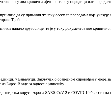
тована су два кривична дјела насиље у породици или породично
ријавио да су примили женску особу са повредама које указују 
управе Требиње.
изички напало друго лице, те је у току документовање кривично
 сједници, у Бањалуци, Закључак о обавезном спровођењу мјера за
из Бироа Владе за односе с јавношћу.
ије ширења вируса корона SARS-CoV-2 и COVID-19 болести на т