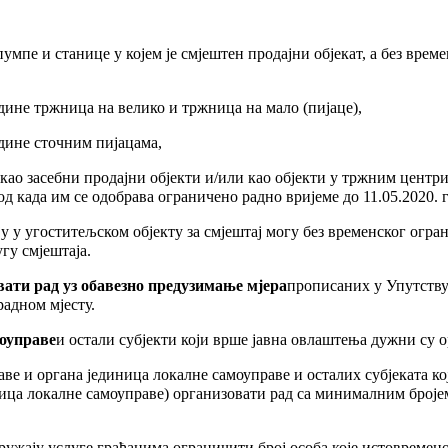
пе и станице у којем је смјештен продајни објекат, а без време
године тржница на велико и тржница на мало (пијаце),
године сточним пијацама,
као засебни продајни објекти и/или као објекти у тржним центрим
од када им се одобрава ограничено радно вријеме до 11.05.2020. г
ју у угоститељском објекту за смјештај могу без временског огра
гу смјештаја.
овати рад уз обавезно предузимање мјера
прописаних у Упутству
адном мјесту.
моуправе
и остали субјекти који врше јавна овлаштења дужни су о
е и органа јединица локалне самоуправе и осталих субјеката ко
ница локалне самоуправе) организовати рад са минималним броје
 пружају услуге грађанима ограничити број особа које истовремен