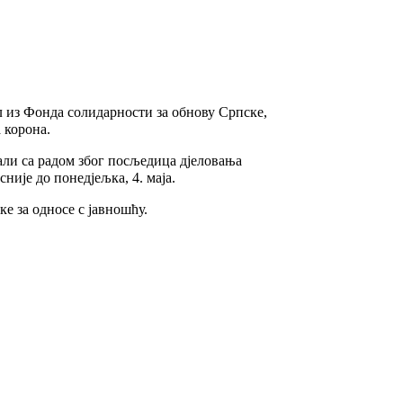
ил из Фонда солидарности за обнову Српске,
 корона.
али са радом због посљедица дјеловања
није до понедјељка, 4. маја.
е за односе с јавношћу.