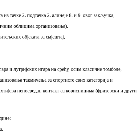
 из тачке 2. подтачка 2. алинеје 8. и 9. овог закључка,
личним облицима организовања),
итељских објеката за смјештај,
гара и лутријских игара на срећу, осим класичне томболе,
ганизовања такмичења за спортисте свих категорија и
ахтијева непосредан контакт са корисницима (фризерски и други
одине:
а,