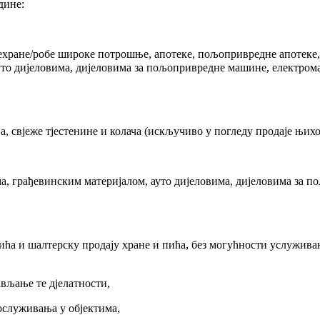
одине:
рехране/робе широке потрошње, апотеке, пољопривредне апотеке,
уто дијеловима, дијеловима за пољопривредне машине, електрома
а, свјеже тјестенине и колача (искључиво у погледу продаје њих
ма, грађевинским материјалом, ауто дијеловима, дијеловима за 
пића и шалтерску продају хране и пића, без могућности услужив
ављање те дјелатности,
ослуживања у објектима,