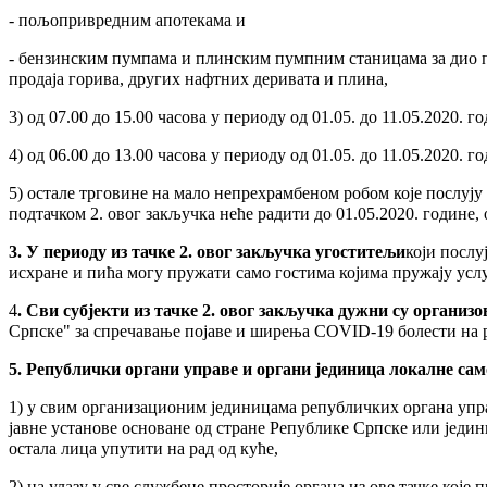
- пољопривредним апотекама и
- бензинским пумпама и плинским пумпним станицама за дио пум
продаја горива, других нафтних деривата и плина,
3) од 07.00 до 15.00 часова у периоду од 01.05. до 11.05.2020. 
4) од 06.00 до 13.00 часова у периоду од 01.05. до 11.05.2020. 
5) остале трговине на мало непрехрамбеном робом које послују 
подтачком 2. овог закључка неће радити до 01.05.2020. године, 
3. У периоду из тачке 2. овог закључка угоститељи
који послу
исхране и пића могу пружати само гостима којима пружају услу
4
. Сви субјекти из тачке 2. овог закључка дужни су организ
Српске" за спречавање појаве и ширења COVID-19 болести на р
5. Републички органи управе и органи јединица локалне са
1) у свим организационим јединицама републичких органа управ
јавне установе основане од стране Републике Српске или једи
остала лица упутити на рад од куће,
2) на улазу у све службене просторије органа из ове тачке које