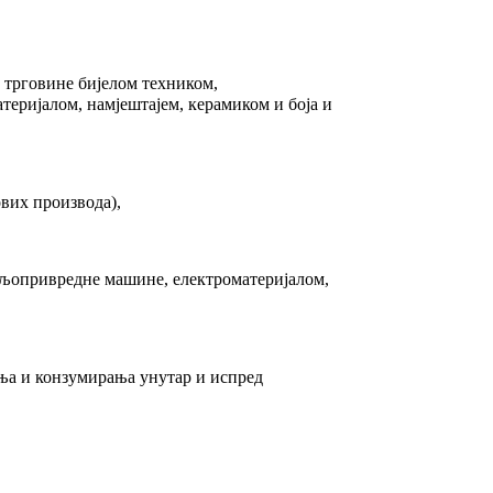
 трговине бијелом техником,
теријалом, намјештајем, керамиком и боја и
ових производа),
пољопривредне машине, електроматеријалом,
ања и конзумирања унутар и испред