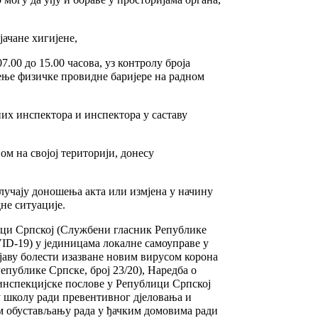
јачане хигијене,
.00 до 15.00 часова, уз контролу броја
ђење физичке провидне баријере на радном
их инспектора и инспектора у саставу
ом на својој територији, донесу
 случају доношења акта или измјена у начину
не ситуације.
лици Српској (Службени гласник Републике
VID-19) у јединицама локалне самоуправе у
јаву болести изазване новим вирусом корона
публике Српске, број 23/20), Наредба о
 инспекцијске послове у Републици Српској
у школу ради превентивног дјеловања и
ом обустављању рада у ђачким домовима ради