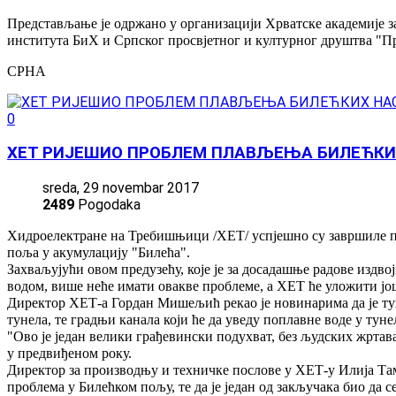
Представљање је одржано у организацији Хрватске академије з
института БиХ и Српског просвјетног и културног друштва "Пр
СРНА
0
ХЕТ РИЈЕШИО ПРОБЛЕМ ПЛАВЉЕЊА БИЛЕЋК
sreda, 29 novembar 2017
2489
Pogodaka
Хидроелектране на Требишњици /ХЕТ/ успјешно су завршиле про
поља у акумулацију "Билећа".
Захваљујући овом предузећу, које је за досадашње радове издв
водом, више неће имати овакве проблеме, а ХЕТ ће уложити ј
Директор ХЕТ-а Гордан Мишељић рекао је новинарима да је тун
тунела, те градњи канала који ће да уведу поплавне воде у туне
"Ово је један велики грађевински подухват, без људских жрта
у предвиђеном року.
Директор за производњу и техничке послове у ХЕТ-у Илија Та
проблема у Билећком пољу, те да је један од закључака био да 