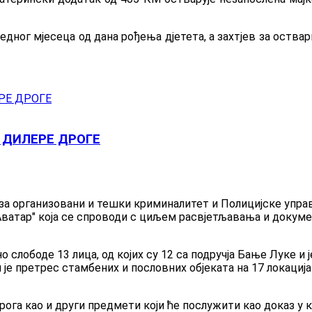
едног мјесеца од дана рођења дјетета, а захтјев за оствар
 ДИЛЕРЕ ДРОГЕ
 организовани и тешки криминалитет и Полицијске управе
"Аватар" која се спроводи с циљем расвјетљавања и докум
ено слободе 13 лица, од којих су 12 са подручја Бање Луке и
е претрес стамбених и пословних објеката на 17 локација
рога као и други предмети који ће послужити као доказ у 