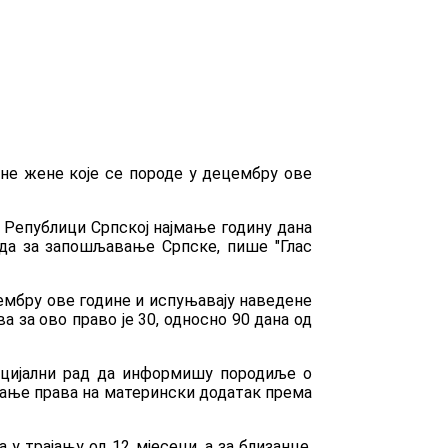
ене жене које се породе у децембру ове
 Републици Српској најмање годину дана
вода за запошљавање Српске, пише "Глас
вембру ове године и испуњавају наведене
 за ово право је 30, односно 90 дана од
оцијални рад да информишу породиље о
ивање права на матерински додатак према
у трајању од 12 мјесеци, а за близанце,