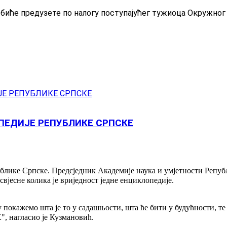
биће предузете по налогу поступајућег тужиоца Окружног
ПЕДИЈЕ РЕПУБЛИКЕ СРПСКЕ
лике Српске. Предсједник Академије наука и умјетности Републ
свјесне колика је вриједност једне енциклопедије.
у покажемо шта је то у садашњости, шта ће бити у будућности, т
Х", нагласио је Кузмановић.