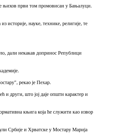
а је њихов први том промовисан у Бањалуци.
из историје, науке, технике, религије, те
стало, дали некакав допринос Републици
академије.
стару", рекао је Пехар.
ћ и други, што јој даје општи карактер и
формативна књига која ће служити као извор
зули Србије и Хрватске у Мостару Марија