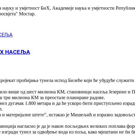
а науку и умјетност БиХ, Академије наука и умјетности Републи
освјета" Мостар.
ИХ НАСЕЉА
јекат пробијања тунела испод Билеће који ће убудуће служити 
ојило више од шест милиона КМ, становници насеља Језерине и П
ош три милиона КМ за преостале планиране радове.
ел дугачак 1.800 метара и да ће ускоро бити приступљено израд
л.
ва и материјалне штете", истакао је Мишељић и изразио задовољ
минџија нагласио је да је након посљедњих великих поплава фор
се изгради тунел за одвођење вода из поља, како мјештани не би