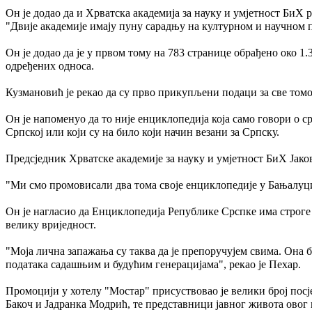
Он је додао да и Хрватска академија за науку и умјетност БиХ р
"Двије академије имају пуну сарадњу на културном и научном п
Он је додао да је у првом тому на 783 странице обрађено око 1.3
одређених односа.
Кузмановић је рекао да су прво прикупљени подаци за све томов
Он је напоменуо да то није енциклопедија која само говори о с
Српској или који су на било који начин везани за Српску.
Предсједник Хрватске академије за науку и умјетност БиХ Јако
"Ми смо промовисали два тома своје енциклопедије у Бањалуц
Он је нагласио да Енциклопедија Републике Срспке има строге к
велику вриједност.
"Моја лична запажања су таква да је препоручујем свима. Она 
података садашњим и будућим генерацијама", рекао је Пехар.
Промоцији у хотелу "Мостар" присуствовао је велики број пос
Бакоч и Јадранка Модрић, те представници јавног живота овог 