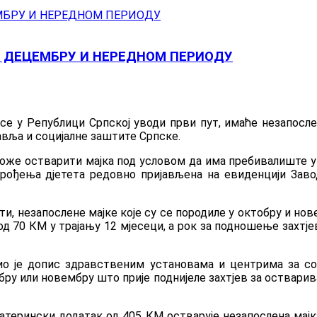
 У ДЕЦЕМБРУ И НЕРЕДНОМ ПЕРИОДУ
 се у Републици Српској уводи први пут, имаће незапосл
авља и социјалне заштите Српске.
може остварити мајка под условом да има пребивалиште у
ан рођења дјетета редовно пријављена на евиденцији За
ити, незапослене мајке које су се породиле у октобру и но
 70 КМ у трајању 12 мјесеци, а рок за подношење захтјева
тио је допис здравственим установама и центрима за с
обру или новембру што прије поднијеле захтјев за оствар
матерински додатак од 405 КМ остварује незапослена мајка 