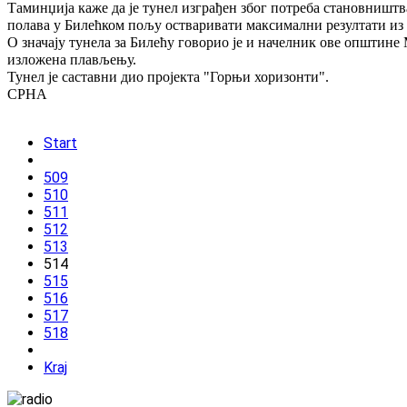
Таминџија каже да је тунел изграђен због потреба становништ
полава у Билећком пољу остваривати максимални резултати из 
О значају тунела за Билећу говорио је и начелник ове општине
изложена плављењу.
Тунел је саставни дио пројекта "Горњи хоризонти".
СРНА
Start
509
510
511
512
513
514
515
516
517
518
Kraj