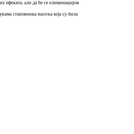
х ефеката, али да ће се елиминацијом
мукама становника насеља која су била