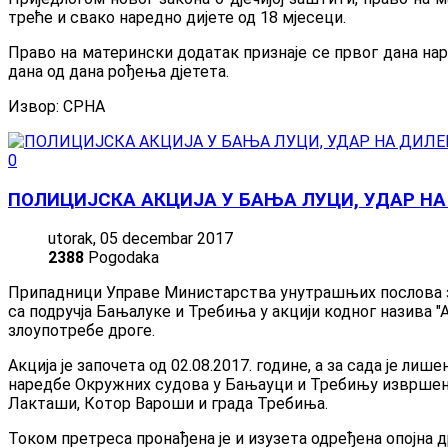
треће и свако наредно дијете од 18 мјесеци.
Право на матерински додатак признаје се првог дана нар
дана од дана рођења дјетета.
Извор: СРНА
0
ПОЛИЦИЈСКА АКЦИЈА У БАЊА ЛУЦИ, УДАР НА
utorak, 05 decembar 2017
2388
Pogodaka
Припадници Управе Министарства унутрашњих послова за
са подручја Бањалуке и Требиња у акцији кодног назива 
злоупотребе дроге.
Акција је започета од 02.08.2017. године, а за сада је лиш
наредбе Окружних судова у Бањауци и Требињу извршен ј
Лакташи, Котор Вароши и града Требиња.
Током претреса пронађена је и изузета одређена опојна д