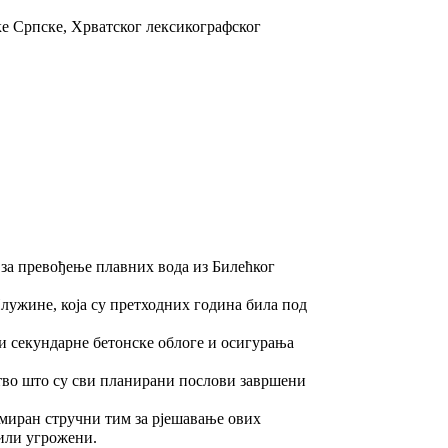
ке Српске, Хрватског лексикографског
за превођење плавних вода из Билећког
лужине, која су претходних година била под
и секундарне бетонске облоге и осигурања
ство што су сви планирани послови завршени
миран стручни тим за рјешавање ових
 били угрожени.