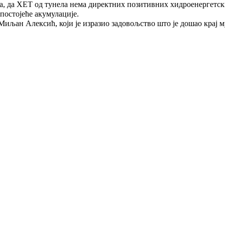
ва, да ХЕТ од тунела нема директних позитивних хидроенергетски
постојеће акумулације.
 Миљан Алексић, који је изразио задовољство што је дошао крај 