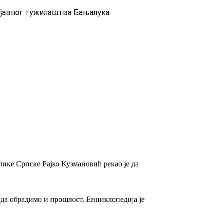
 јавног тужилаштва Бањалука.
ике Српске Рајко Кузмановић рекао је да
е да обрадимо и прошлост. Енциклопедија је