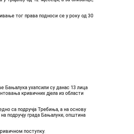
ивање тог права подноси се у року од 30
 Бањалука ухапсили су данас 13 лица
ентовања кривичних дјела из области
 једно са подручја Требиња, а на основу
 на подручју града Бањалуке, општина
кривичном поступку.