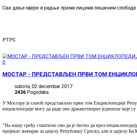
Све даље мјере и радње према лицима лишеним слободе 
РТРС
0
МОСТАР - ПРЕДСТАВЉЕН ПРВИ ТОМ ЕНЦИКЛО
subota, 02 decembar 2017
2436
Pogodaka
У Мостару је синоћ представљен први том Енциклопедије Репуб
енциклопедије могу да раде оне државотворне јединице које су 
"На нашу срећу схватили смо да је битно да кроз енциклопедиј
пројекат значајан за цијелу Републику Српску, али и цијелу Би