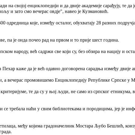
ади на својој енциклопедији и да двије академије сарађују, те д
ољу и зато смо вечерас овдје", навео је Кузмановић.
00 одредница које, између осталог, обухватају 28 разних подручја 
е, па је онда почео рад на првом и то прије шест година.
рпском народу, већ садржи све који су, без обзира на нацију и о
в Пехар каже да је већ одавно договорена сарадња између двије 
и, а вечерас промовишемо Енциклопедију Републике Српске у Мо
ритеријуме, те да су у њој људи, не само из српског етникума, ве
би се требала наћи у свим библиотекама и породицима, јер је ин
јетилаца, међу којима градоначелник Мостара Љубо Бешлић, кон
града.