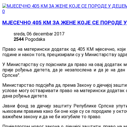
0
МЈЕСЕЧНО 405 КМ ЗА ЖЕНЕ КОЈЕ СЕ ПОРОДЕ
sreda, 06 decembar 2017
2544
Pogodaka
Право на матерински додатак од 405 КМ мјесечно, који
године и након тога, прецизирали су у Министарству здр
У Министарству су појаснили да право на овај додатак 
прије рођења дјетета, да је незапослена и да је на д
Српске".
Министарство подсјећа да, према Закону о дјечијој зашт
услове могу остваривати право на матерински додатак од
дана рођења дјетета.
Јавни фонд за дјечију заштиту Републике Српске упу
њиховим правима како би оне које су се породиле у окт
важећем закону и да не би изгубиле то право.
Приједлогом новог закона о дјечијој заштити, право на 