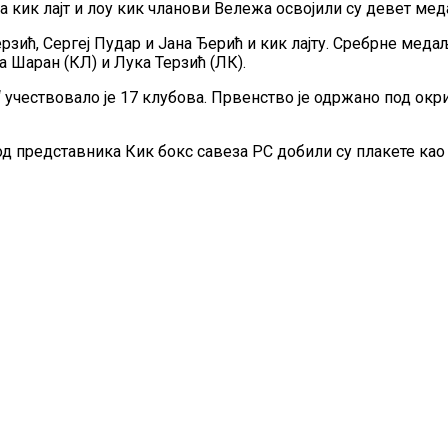
кик лајт и лоу кик чланови Вележа освојили су девет мед
рзић, Сергеј Пудар и Јана Ђерић и кик лајту. Сребрне меда
 Шаран (КЛ) и Лука Терзић (ЛК).
учествовало је 17 клубова. Првенство је одржано под окр
представника Кик бокс савеза РС добили су плакете као на