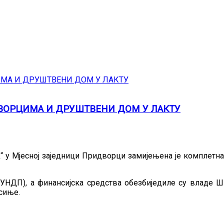
ВОРЦИМА И ДРУШТВЕНИ ДОМ У ЛАКТУ
Х“ у Мјесној заједници Придворци замијењена је комплетна
(УНДП), а финансијска средства обезбиједиле су владе 
сиње.