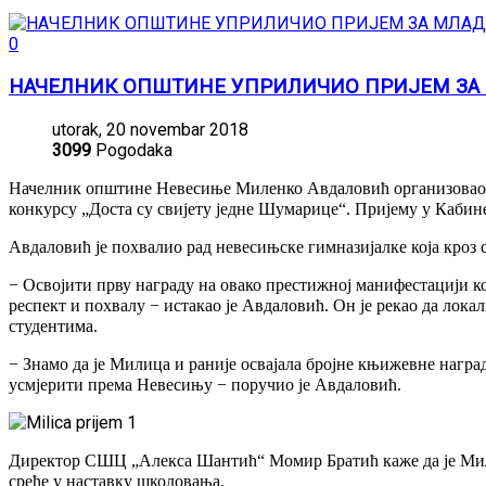
0
НАЧЕЛНИК ОПШТИНЕ УПРИЛИЧИО ПРИЈЕМ З
utorak, 20 novembar 2018
3099
Pogodaka
Начелник општине Невесиње Миленко Авдаловић организовао је
конкурсу „Доста су свијету једне Шумарице“. Пријему у Каби
Авдаловић је похвалио рад невесињске гимназијалке која кроз 
− Освојити прву награду на овако престижној манифестацији к
респект и похвалу − истакао је Авдаловић. Он је рекао да лок
студентима.
− Знамо да је Милица и раније освајала бројне књижевне наград
усмјерити према Невесињу − поручио је Авдаловић.
Директор СШЦ „Алекса Шантић“ Момир Братић каже да је Милици
среће у наставку школовања.