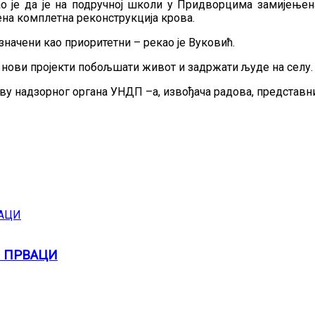
је да је на подручној школи у Придворцима замијењена 
на комплетна реконструкција крова.
начени као приоритетни – рекао је Вуковић.
е нови пројекти побољшати живот и задржати људе на селу.
тву надзорног органа УНДП –а, извођача радова, представ
И ПРВАЦИ