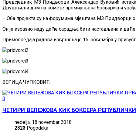
Предсједник МЗ Придворци Александар Вуковић истакао 
Друштвени дом на коме је промијењена браварија и урађе
–
Оба пројекта су на форумима мјештана МЗ Придворци оз
Он је изразио наду да ће сарадња бити настављена и да ћ
Примопредаја радова извршена је 15. новембра у присус
ВЕРИЦА ЧУПКОВИЋ
0
ЧЕТИРИ ВЕЛЕЖОВА КИК БОКСЕРА РЕПУБЛИЧК
nedelja, 18 novembar 2018
2323
Pogodaka