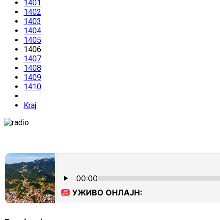
1401
1402
1403
1404
1405
1406
1407
1408
1409
1410
Kraj