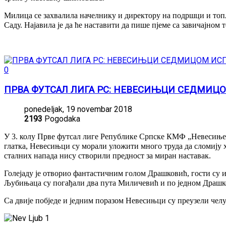
Милица се захвалила начелнику и директору на подршци и топл
Саду. Најавила је да ће наставити да пише пјеме са завичајном 
0
ПРВА ФУТСАЛ ЛИГА РС: НЕВЕСИЊЦИ СЕДМИ
ponedeljak, 19 novembar 2018
2193
Pogodaka
У 3. колу Прве футсал лиге Републике Српске КМФ „Невесиње“ 
глатка, Невесињци су морали уложити много труда да сломију
сталних напада нису створили предност за миран наставак.
Голејаду је отворио фантастичним голом Драшковић, гости су и
Љубињаца су погађали два пута Миличевић и по једном Драшко
Са двије побједе и једним поразом Невесињци су преузели челу