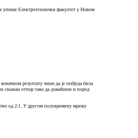
ије упише Електротехнички факултет у Новом
коначном резултату чини да је побједа била
и снажан отпор тако да домаћини и поред
ство од 2:1. У другом полувремену мрежу