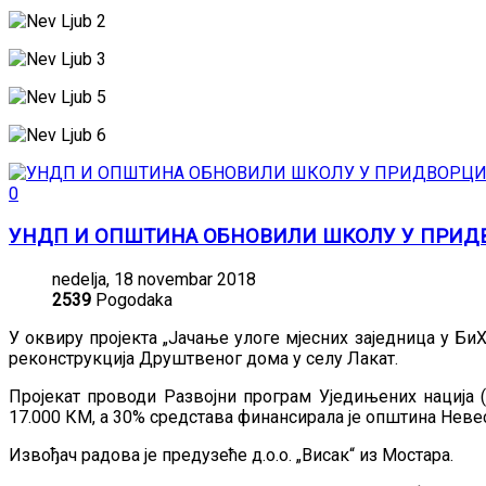
0
УНДП И ОПШТИНА ОБНОВИЛИ ШКОЛУ У ПРИД
nedelja, 18 novembar 2018
2539
Pogodaka
У оквиру пројекта „Јачање улоге мјесних заједница у Би
реконструкција Друштвеног дома у селу Лакат.
Пројекат проводи Развојни програм Уједињених нација 
17.000 КМ, а 30% средстава финансирала је општина Неве
Извођач радова је предузеће д.о.о. „Висак“ из Мостара.