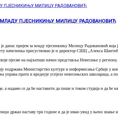
А МЛАДУ ПЈЕСНИКИЊУ МИЛИЦУ РАДОВАНОВИЋ
 данас пријем за младу пјесникињу Милицу Радовановић која је
нету начелника присуствовао је и директор СШЦ „Алекса Шанти
своје пјесме на најљепши начин представља Невесиње у региону.
оју подржава Министарство културе и информисања Србије у конк
ална управа прати и вреднује успјехе невесињских школараца, а 
е, а надамо се да ће наставити да пише и током студија и да ће
 држао наставу три године и да је имао увид у њено знање и н