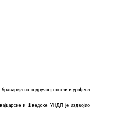
 браварија на подручној школи и урађена
Швајцарске и Шведске. УНДП је издвојио