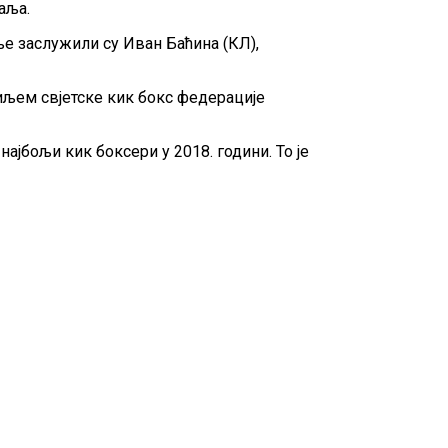
аља.
ље заслужили су Иван Баћина (КЛ),
иљем свјетске кик бокс федерације
јбољи кик боксери у 2018. години. То је