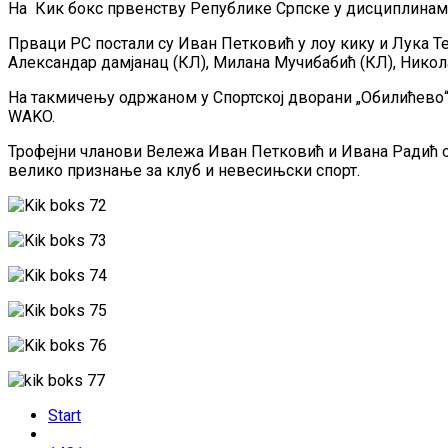
На Кик бокс првенству Републике Српске у дисциплинама 
Прваци РС постали су Иван Петковић у лоу кику и Лука Те
Александар дамјанац (КЛ), Милана Мучибабић (КЛ), Никола
На такмичењу одржаном у Спортској дворани „Обилићево“ 
WAKO.
Трофејни чланови Вележа Иван Петковић и Ивана Радић од 
велико признање за клуб и невесињски спорт.
Start