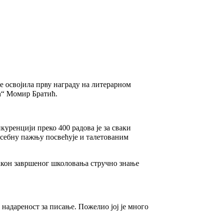
 освојила прву награду на литерарном
ћ“ Момир Братић.
уренцији преко 400 радова је за сваки
посебну пажњу посвећује и талетованим
 након завршеног школовања стручно знање
адареност за писање. Пожелио јој је много