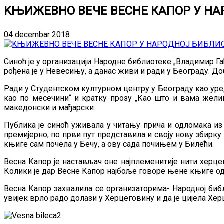
KЊИЖЕВНО ВЕЧЕ ВЕСНЕ КАПОР У Н
04 decembar 2018
Синоћ је у организацији Народне библиотеке „Владимир Г
рођена је у Невесињу, а данас живи и ради у Београду. Д
Ради у Студентском културном центру у Београду као уре
као по месечини“ и кратку прозу „Као што и вама жели
македонски и мађарски.
Публика је синоћ уживала у читању прича и одломака из 
премијерно, по први пут представила и своју нову збирку 
књиге сам почела у Бечу, а ову сада почињем у Билећи.
Весна Капор је настављач оне најплеменитије нити херц
Колики је дар Весне Капор најбоље говоре њене књиге од 
Весна Капор захвалила се организаторима- Народној биб
увијек врло радо долази у Херцеговину и да је цијела Хе