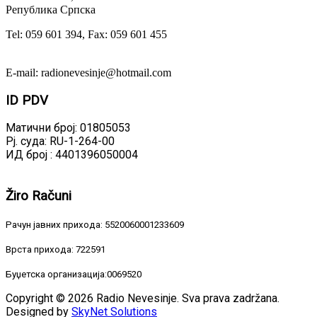
Република Српска
Tel: 059 601 394, Fax: 059 601 455
E-mail: radionevesinje@hotmail.com
ID
PDV
Матични број: 01805053
Рј. суда: RU-1-264-00
ИД број : 4401396050004
Žiro
Računi
Рачун јавних прихода: 5520060001233609
Врста прихода: 722591
Буџетска организација:0069520
Copyright © 2026 Radio Nevesinje. Sva prava zadržana.
Designed by
SkyNet Solutions