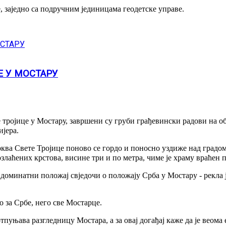
заједно са подручним јединицама геодетске управе.
Е У МОСТАРУ
ројице у Мостару, завршени су груби грађевински радови на обн
ијера.
ква Свете Тројице поново се гордо и поносно уздиже над градом
злаћених крстова, висине три и по метра, чиме је храму враћен 
 и доминатни положај свједочи о положају Срба у Мостару - рек
о за Србе, него све Мостарце.
тпуњава разгледницу Мостара, а за овај догађај каже да је веома