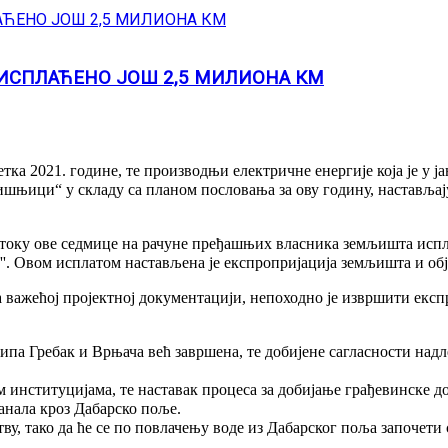
ИСПЛАЋЕНО ЈОШ 2,5 МИЛИОНА КМ
ка 2021. године, те производњи електричне енергије која је у ј
ишњици“ у складу са планом пословања за ову годину, настављај
 у току ове седмице на рачуне пређашњих власника земљишта исп
''. Овом исплатом настављена је експропријација земљишта и обј
а важећој пројектној документацији, непоходно је извршити екс
ипа Гребак и Врњача већ завршена, те добијене сагласности надл
институцијама, те наставак процеса за добијање грађевинске до
анала кроз Дабарско поље.
тву, тако да ће се по повлачењу воде из Дабарског поља започет