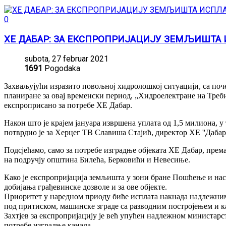
0
ХЕ ДАБАР: ЗА ЕКСПРОПРИЈАЦИЈУ ЗЕМЉИШТА 
subota, 27 februar 2021
1691
Pogodaka
Захваљујући изразито повољној хидролошкој ситуацији, са почет
планиране за овај временски период, „Хидроелектране на Треб
експроприсано за потребе ХЕ Дабар.
Након што је крајем јануара извршена уплата од 1,5 милиона,
потврдио је за Херцег ТВ Славиша Стајић, директор ХЕ ''Дабар
Подсјећамо, само за потребе изградње објеката ХЕ Дабар, прем
на подручју општина Билећа, Берковићи и Невесиње.
Како је експропријација земљишта у зони бране Пошћење и нас
добијања грађевинске дозволе и за ове објекте.
Приоритет у наредном приоду биће исплата накнада надлежним 
под притиском, машинске зграде са разводним постројењем и к
Захтјев за експропријацију је већ упућен надлежном министарс
потребе изградње канала.