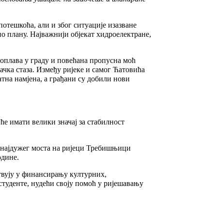
отешкоћа, али и због ситуације изазване
о плану. Најважнији објекат хидроелектране,
поплава у граду и повећана пропусна моћ
ачка стаза. Између ријеке и самог Ћатовића
атна намјена, а грађани су добили нови
ће имати велики значај за стабилност
и најдужег моста на ријеци Требишњици
одине.
твују у финансирању културних,
студенте, нудећи своју помоћ у ријешавању