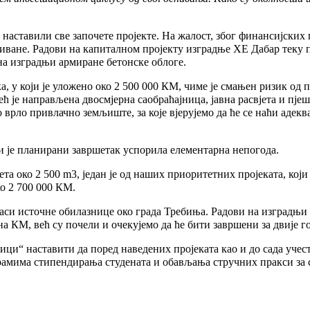
аставили све започете пројекте. На жалост, због финансијских п
иване. Радови на капиталном пројекту изградње ХЕ Дабар теку п
на изградњи армиране бетонске облоге.
, у који је уложено око 2 500 000 КМ, чиме је смањен ризик од 
 је направљена двосмјерна саобраћајница, јавна расвјета и пјеш
 врло привлачно земљиште, за које вјерујемо да ће се наћи адекв
и је планирани завршетак успорила елементарна непогода.
а око 2 500 m3, један је од наших приоритетних пројеката, који 
ко 2 700 000 КМ.
траси источне обилазнице око града Требиња. Радови на изградњ
на КМ, већ су почели и очекујемо да ће бити завршени за двије г
и“ наставити да поред наведених пројеката као и до сада учес
грамима стипендирања студената и обављања стручних пракси за 