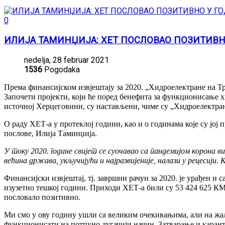
0
ИЛИЈА ТАМИНЏИЈА: ХЕТ ПОСЛОВАО ПОЗИТИВН
nedelja, 28 februar 2021
1536
Pogodaka
Према финансијском извjештају за 2020. „Хидроелектране на Тр
Започети пројекти, који ће поред бенефита за функционисање 
источној Херцеговини, су настављени, чиме су „Хидроелектран
О раду ХЕТ-а у протеклој години, као и о годинама које су јо
послове, Илија Таминџија.
У току 2020. године свијет се суочавао са пандемијом корона ви
већина држава, укључијући и најразвијеније, налази у рецеси
Финансијски извјештај, тј. завршни рачун за 2020. је урађен 
изузетно тешкој години. Приходи ХЕТ-а били су 53 424 625 КМ, 
пословало позитивно.
Ми смо у ову годину ушли са великим очекивањима, али на жалос
функционисати на потпуно дугачији начин. Затварање и карант