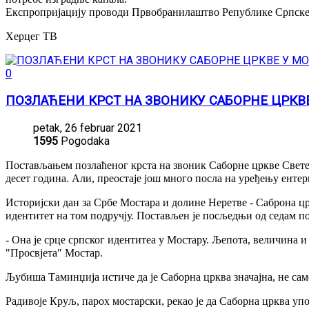
Експропријацију проводи Првобранилаштво Републике Српске, 
Херцег ТВ
0
ПОЗЛАЋЕНИ КРСТ НА ЗВОНИКУ САБОРНЕ ЦРКВ
petak, 26 februar 2021
1595
Pogodaka
Постављањем позлаћеног крста на звоник Саборне цркве Свете т
десет година. Али, преостаје још много посла на уређењу ентер
Историјски дан за Србе Мостара и долине Неретве - Саброна цр
идентитет на том подручју. Постављен је посљедњи од седам по
- Она је срце српског идентитеа у Мостару. Љепота, величина
"Просвјета" Мостар.
Љубиша Таминџија истиче да је Саборна црква значајна, не сам
Радивоје Круљ, парох мостарски, рекао је да Саборна црква упо