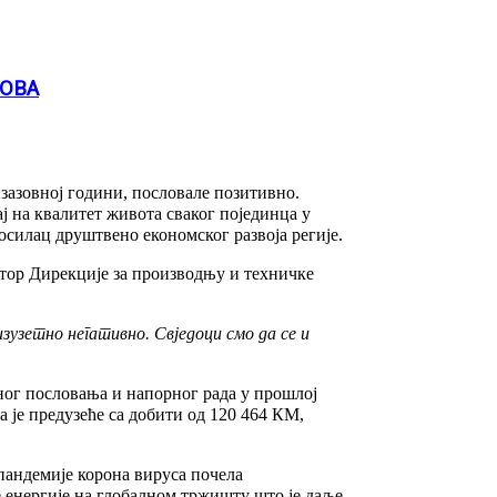
ЗОВА
изазовној години, пословале позитивно.
ј на квалитет живота сваког појединца у
силац друштвено економског развоја регије.
ктор Дирекције за производњу и техничке
изузетно негативно. Свједоци смо да се и
рног пословања и напорног рада у прошлој
а је предузеће са добити од 120 464 КМ,
 пандемије корона вируса почела
 енергије на глобалном тржишту што је даље