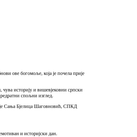
ови ове богомоље, која је почела прије
, чува историју и вишевјековни српски
предратни спољни изглед.
ла је Сања Бјелица Шаговновић, СПКД
 емотиван и историјски дан.