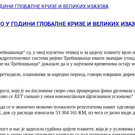
О У ГОДИНИ ГЛОБАЛНЕ КРИЗЕ И ВЕЛИКИХ ИЗА
ебишњици“ су, у овој изузетно тешкој и за цијелу планету врло 
хидротехничког система ријеке Требишњице имати значајан утица
е на Требишњици“ доказале да и у најтежим временима остају но
ј претходиле, плановима за наредни период, говори извршни дире
руса, која је на пословање скоро свих привредних грана дјеловала 
ји. Како се ХЕТ снашао у овим новонастaлим тржишним условима?
и сада се и званично можемо похвалити резултатима нашег одгово
док су расходи износили 53 304 161 КМ, из чега се јасно види д
т и нас је задесила судбина цијеле планете, која је у условима
ин у скоро свим државама изазвали су пад потрошње електричне