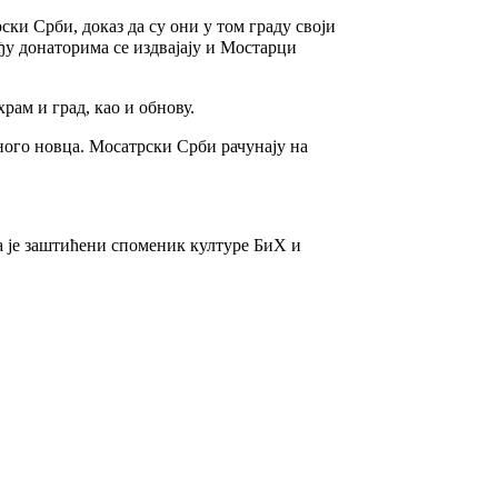
ски Срби, доказ да су они у том граду своји
еђу донаторима се издвајају и Мостарци
храм и град, као и обнову.
много новца. Мосатрски Срби рачунају на
ва је заштићени споменик културе БиХ и