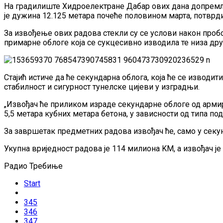
На градилиште Хидроелектране Дабар ових дана допремље
је дужина 12.125 метара почеће половином марта, потврдио
За извођење ових радова стекли су се услови након пробо
примарне облоге која се сукцесивно изводила те низа др
Стајић истиче да ће секундарна облога, која ће се извод
стабилност и сигурност тунелске цијеви у изградњи.
„Извођач ће приликом израде секундарне облоге од армир
5,5 метара кубних метара бетона, у зависности од типа под
За завршетак предметних радова извођач ће, само у секун
Укупна вриједност радова је 114 милиона KМ, а извођач је
Радио Требиње
Start
345
346
347