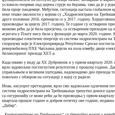
условило енорман пад цијена струје на берзама, тако да је у јед
била прије пандемије. Међутим, ситуација настала глобалном кр
неке тешке околности у којима су „Хидроелектране на Требишњ
друге половине 2016. пренијела се у 2017. годину. Херцеговину 
производње за цијелу 2017. годину. Те године су остварени прих
можемо рећи да је била просјечна, са оствареним приходом од 
агрегата у Плату нису била у функцији до марта 2020. године. 
производње електичне енергије из система хидроелектрана на
споразуму који је Електропривреда Републике Српске постигла
реверзибилној ПХЕ Чапљина дијели на пола између двије елект
билансираног прихода ХЕТ-а.
Када имамо у виду да ХЕ Дубровник и у првом кварталу 2020. г
врло задовољни постигнутим резултатом у прошлој години. Дак
управљањем и великим уштедама, надокнадимо дио прихода ток
повољно с обзиром на ситуацију у којој су радиле.
Ипак, насупрот претходним, врло смо задовољни одличним поч
система хидроелектрана на Требишњици тренутно доносе одличн
са сигурношћу се може рећи да ће призводња у првом кварталу
квартала прошле године и добром почетку ове године, недавно
„Дабар“.
„Хидроелектране на Требишњици“ се тренутно налазе у највеће