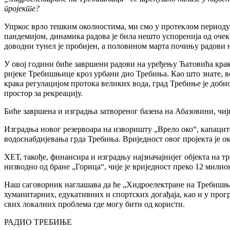
пројекте­?
Упркос врло тешким околностима, ми смо у протеклом периоду н
пандемијом, динамика радова је била нешто успоренија од очек
доводни тунел је пробијен, а половином марта почињу радови 
У овој години биће завршени радови на уређењу Ћатовића крака
ријеке Требишњице кроз урбани дио Требиња. Као што знате, већ
крака регулацијом протока великих вода, град Требиње је добио
простор за рекреацију.
Биће завршена и изградња затвореног базена на Абазовини, чиј
Изградња новог резервоара на изворишту „Врело око“, капацитет
водоснабдијевања грда Требиња. Вриједност овог пројекта је о
ХЕТ, такође, финансира и изградњу најзначајнијег објекта на 
низводно од бране „Горица“, чије је вриједност преко 12 милио
Наш саговорник наглашава да ће „Хидроелектране на Требишњиц
хуманитарних, едукативних и спортских догађаја, као и у про
свих локалних проблема где могу бити од користи.
РАДИО ТРЕБИЊЕ