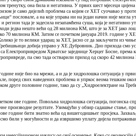
ном тренутку, она била и негативна. У првих шест мјесеци цијена 
изом је само дијелић проблема са којим се ХЕТ суочавао у проте
ици“ пословале, а на које управа ни на један начин није могла 
и регион тада је задесила незапамћена суша, која је негативно у
оди једва нешто већи од 28 милиона КМ, што је за ХЕТ јако лош р
око 70 милиона КМ. Затим се почетком јануара 2019. године у Х
Колико је то велики ударац за ХЕТ, јасно се да закључити из чињ
 Требишњици добија управо у ХЕ Дубровник. Дио прихода смо ус
 са Електропривредом Хрватске заједнице Херцег Босне, према к
ропривреде, па смо тада остварили приход од скоро 42 милиона
одине није био на мрежи, а и да је хидролошка ситуација у први
ле, поред свих наведених проблема и упркос веома тешким окол
ом друге половине године, тако да су „Хидроелектране на Тре
етком ове године. Повољна хидролошка ситуација, погонска спр
е производне резултате. Узимајући у обзир садашње стање, прој
 ове године бити знатно већа од вишегодишњег просјека. Захва
 смо били у могућности и да извршимо уплату дијела потражива
м инвестиционом циклусу од свог оснивања. Како су околности 