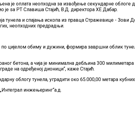
на је оплата неопходна за извођење секундарне облоге до
 је ѕа РТ Славиша Стајић, В.Д. директора ХЕ Дабар.
ја тунела и спајања ископа из правца Стражевице - Зови Д
угих, неопходних предрадњи.
ити по цијелом обиму и дужини, формира завршни облик туне
аног бетона, а чија је минимална дебљина 300 милиметара
граде на одређеној дионици“, каже Стајић.
дарну облогу тунела, уградити око 65.000,00 метара кубних
 „Интеграл инжењеринг“а.д.