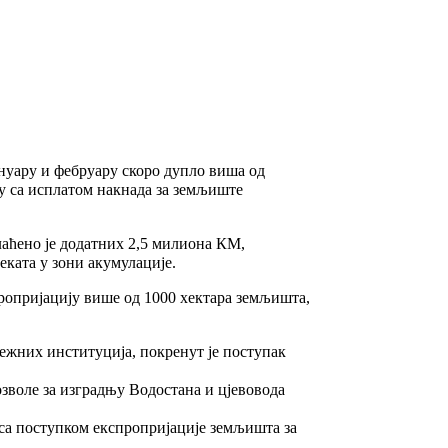
ануару и фебруару скоро дупло виша од
у са исплатом накнада за земљиште
лаћено је додатних 2,5 милиона КМ,
еката у зони акумулације.
пропријацију више од 1000 хектара земљишта,
ежних институција, покренут је поступак
зволе за изградњу Водостана и цјевовода
и са поступком експропријације земљишта за