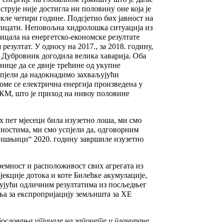
струје није достигла ни половину оне која је
кле четири године. Подсјетио бих јавност на
утицати. Неповољна хидролошка ситуација из
тицала на енергетско-економске резултате
езултат. У односу на 2017., за 2018. годину,
Е Дубровник догодила велика хаварија. Оба
енице да се двије трећине од укупне
пјели да надокнадимо захваљујући
оме се електрична енергија произведена у
 КМ, што је приход на нивоу половине
х пет мјесеци била изузетно лоша, ми смо
ностима, ми смо успјели да, одговорним
бишњици“ 2020. годину завршиле изузетно
емност и расположивост свих агрегата из
екције дотока и коте Билећке акумулације,
љујући одличним резултатима из посљедњег
ња за експропријацију земљишта за ХЕ
пословања утицале на започете и планиране