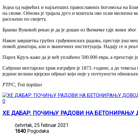
Једна од највећих и најљепших православних богомоља на Блакан
на своме. Обнова је трајала дуго и коштала око осам милиона м
расељени по свијету.
Бранко Вуковић рекао је да је дошао из Њемачке гдје живи због 
Након завршетка грубих грађевинских радова, престаје још мно
помоћ донатора, али и званичних институција. Надају се и реал
Парох Круљ каже да је већ уплаћено 500.000 евра, а преостаје ј
Саброни мостарски храм изграђен је 1873. године, а до темеља 
једини велики вјерски објекат који није у потпуности обновљен
РТРС, Топ портал
0
ХЕ ДАБАР: ПОЧИЊУ РАДОВИ НА БЕТОНИРАЊУ
četvrtak, 25 februar 2021
1640
Pogodaka