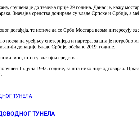
у, срушена је до темеља прије 29 година. Данас је, кажу мостар
арака. Значајна средства донирале су владе Српске и Србије, а м
овог догађаја, те истиче да се Срби Мостара веома интересују за 
го посла на уређњеу енетеријера и партера, за шта је потребно 
изацији донације Владе Србије, обећане 2019. године.
ош милион, што су значајна средства.
порушен 15. јуна 1992. године, за шта нико није одговарао. Црк
.
 ДОВОДНОГ ТУНЕЛА