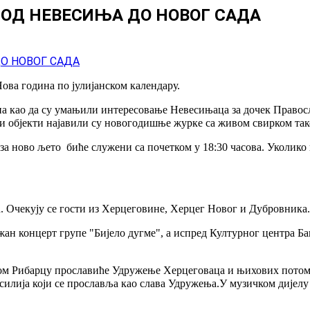
 ОД НЕВЕСИЊА ДО НОВОГ САДА
ва година по јулијанском календару.
на као да су умањили интересовање Невесињаца за дочек Правос
ки објекти најавили су новогодишње журке са живом свирком тако
а ново љето биће служени са почетком у 18:30 часова. Уколико
. Очекују се гости из Херцеговине, Херцег Новог и Дубровника.
ржан концерт групе "Бијело дугме", а испред Културног центра 
ском Рибарцу прославиће Удружење Херцеговаца и њихових потом
асилија који се прославља као слава Удружења.У музичком дијелу