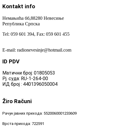
Kontakt
info
Немањића бб,88280 Невесиње
Република Српска
Tel: 059 601 394, Fax: 059 601 455
E-mail: radionevesinje@hotmail.com
ID
PDV
Матични број: 01805053
Рј. суда: RU-1-264-00
ИД број : 4401396050004
Žiro
Računi
Рачун јавних прихода: 5520060001233609
Врста прихода: 722591