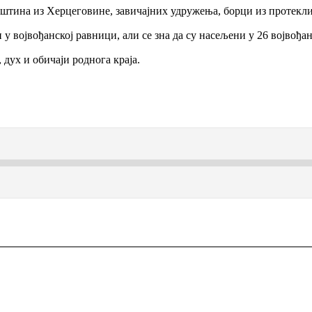
штина из Херцеговине, завичајних удружења, борци из протекли
 војвођанској равници, али се зна да су насељени у 26 војвођан
 дух и обичаји роднога краја.