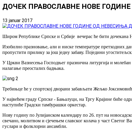
ДОЧЕК ПРАВОСЛАВНЕ НОВЕ ГОДИНЕ
13 januar 2017
Широм Републике Српске и Србије вечерас ће бити дочекана Но
Изобилно празновање, али и ниске температуре претходних да
пропустити прилику за још једну забаву. Поједини угоститељс
У Цркви Вазнесења Господњег празнична литургија и молебан з
налагање преосталих бадњака.
Требињце ће у спортској дворани забављати Жељко Јоксимовић
У највећем граду Српске - Бањалуци, на Тргу Крајине биће од
наступиће Градски тамбурашки оркестар.
Нову годину по Јулијанском календару по 26. пут на новосад
свечано, молитвом и сјечењем славског колача у част Светог В
гуслари и фолклорни ансамбли.