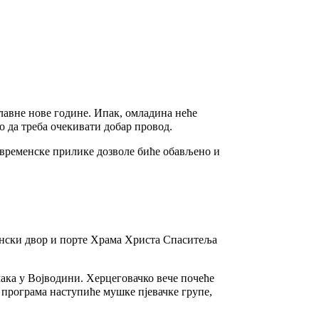
лавне нове године. Ипак, омладина неће
 да треба очекивати добар провод.
 временске прилике дозволе биће обављено и
Бански двор и порте Храма Христа Спаситеља
ака у Војводини. Херцеговачко вече почеће
 програма наступиће мушке пјевачке групе,