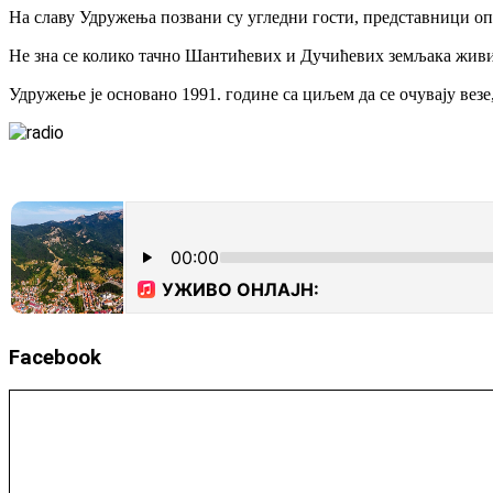
На славу Удружења позвани су угледни гости, представници оп
Не зна се колико тачно Шантићевих и Дучићевих земљака живи у
Удружење је основано 1991. године са циљем да се очувају везе,
Facebook