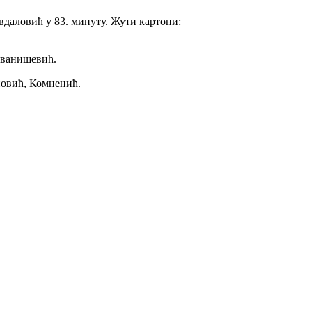
Авдаловић у 83. минуту. Жути картони:
Иванишевић.
новић, Комненић.