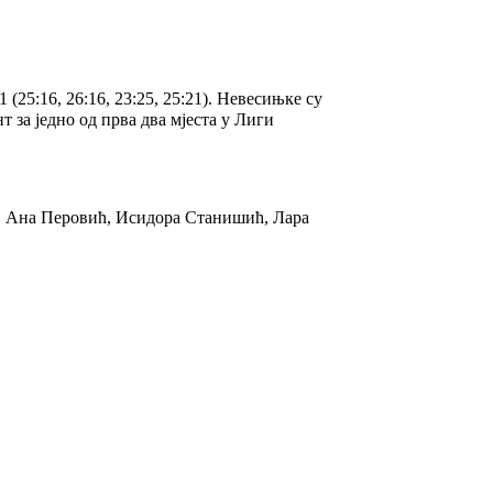
25:16, 26:16, 23:25, 25:21). Невесињке су
 за једно од прва два мјеста у Лиги
, Ана Перовић, Исидора Станишић, Лара