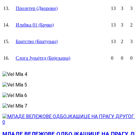
13.
Пролетер (Дворови)
13
3
3
14.
Илићка 01 (Брчко)
13
3
2
15.
Братство (Братунац)
13
2
3
16.
Слога Jунајтед (Бијељина)
0
0
0
0
МЛАДЕ ВЕЛЕЖОВЕ ОДБОЈКАШИЦЕ НА ПРАГУ Д