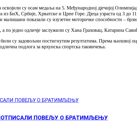
војили су осам медаља на 5. Међународној дјечијој Олимпијади
из БиХ, Србије, Хрватске и Црне Горе. Дјеца узраста од 3 до 11
ки малишани показали су изузетне моторичке способности – брз
, а по једно одличје заслужили су Хана Граховац, Катарина С
или су задовољни постигнутим резултатима. Према њиховој оцј
е одлична подлога за врхунска спортска такмичења.
 ПОТПИСАЛИ ПОВЕЉУ О БРАТИМЉЕЊУ