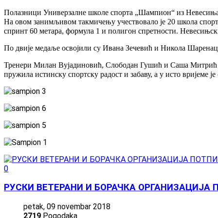
Полазници Универзалне школе спорта „Шампион“ из Невесиња ос
На овом занимљивом такмичењу учествовало је 20 школа спорта 
спринт 60 метара, формула 1 и полигон спретности. Невесињс
По двије медаље освојили су Ивана Зечевић и Никола Шаренац
Тренери Милан Вујадиновић, Слободан Гушић и Саша Митрић б
пружила истинску спортску радост и забаву, а у исто вријеме ј
0
РУСКИ ВЕТЕРАНИ И БОРАЧКА ОРГАНИЗАЦИЈА
petak, 09 novembar 2018
2719
Pogodaka