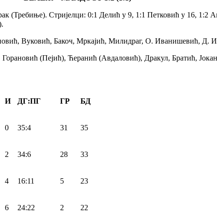
ак (Требиње). Стријелци: 0:1 Делић у 9, 1:1 Петковић у 16, 1:2 
.
овић, Вуковић, Бакоч, Мркајић, Милидраг, О. Иванишевић, Д. 
орановић (Пејић), Ћеранић (Авдаловић), Дракул, Братић, Јока
И
ДГ:ПГ
ГР
БД
0
35:4
31
35
2
34:6
28
33
4
16:11
5
23
6
24:22
2
22