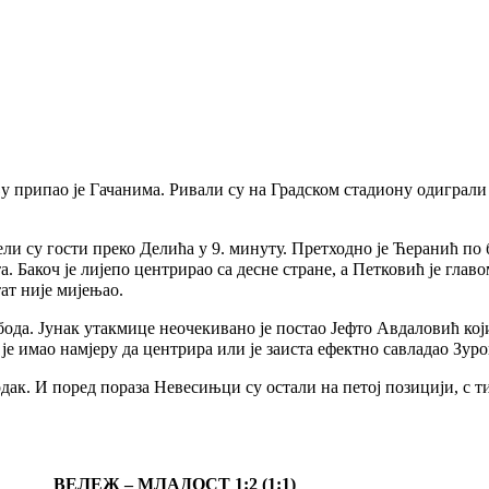
припао је Гачанима. Ривали су на Градском стадиону одиграли 
вели су гости преко Делића у 9. минуту. Претходно је Ћеранић по
. Бакоч је лијепо центрирао са десне стране, а Петковић је гла
тат није мијењао.
бода. Јунак утакмице неочекивано је постао Јефто Авдаловић кој
и је имао намјеру да центрира или је заиста ефектно савладао Зуро
дак. И поред пораза Невесињци су остали на петој позицији, с т
ВЕЛЕЖ – МЛАДОСТ 1:2 (1:1)