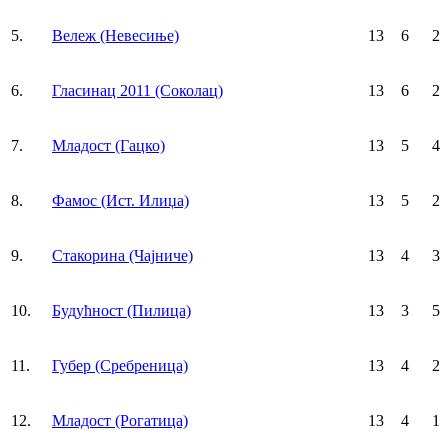
5.
Вележ (Невесиње)
13
6
2
6.
Гласинац 2011 (Соколац)
13
6
2
7.
Mладост (Гацко)
13
5
4
8.
Фамос (Ист. Илиџа)
13
5
2
9.
Стакорина (Чајниче)
13
4
3
10.
Будућност (Пилица)
13
3
5
11.
Губер (Сребреница)
13
4
2
12.
Mладост (Рогатица)
13
4
1