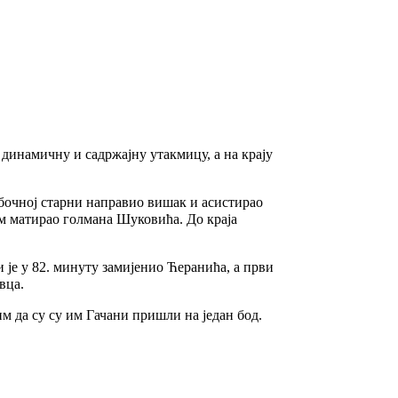
динамичну и садржајну утакмицу, а на крају
 бочној старни направио вишак и асистирао
вом матирао голмана Шуковића. До краја
и је у 82. минуту замијенио Ћеранића, а први
вца.
им да су су им Гачани пришли на један бод.