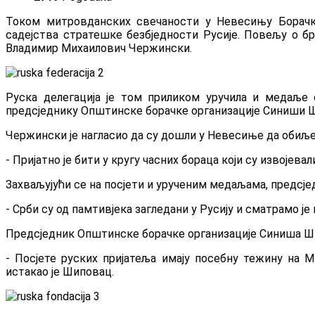
Током митровданских свечаности у Невесињу Борачка
садејства стратешке безбједности Русије. Повељу о б
Владимир Михаилович Чержински.
Руска делегација је том приликом уручила и медаље 
предсједнику Општинске борачке организације Синиши 
Чержински је нагласио да су дошли у Невесиње да обиље
- Пријатно је бити у кругу часних бораца који су извојева
Захваљујући се на посјети и урученим медаљама, предсје
- Срби су од памтивјека загледани у Русију и сматрамо је 
Предсједник Општинске борачке организације Синиша Ш
- Посјете руских пријатеља имају посебну тежину н
истакао је Шиповац.