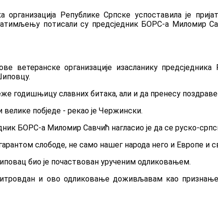
 организација Републике Српске успоставила је приј
ратимљењу потисали су предсједник БОРС-а Миломир Сав
ове ветеранске организације изасланику предсједника 
Шиповцу.
же годишњицу славних битака, али и да пренесу поздраве 
ли велике побједе - рекао је Чержински.
дник БОРС-а Миломир Савчић нагласио је да се руско-српс
гарантом слободе, не само нашег народа него и Европе и сви
иповац био је почаствован урученим одликовањем.
а Митровдан и ово одликовање доживљавам као признањ