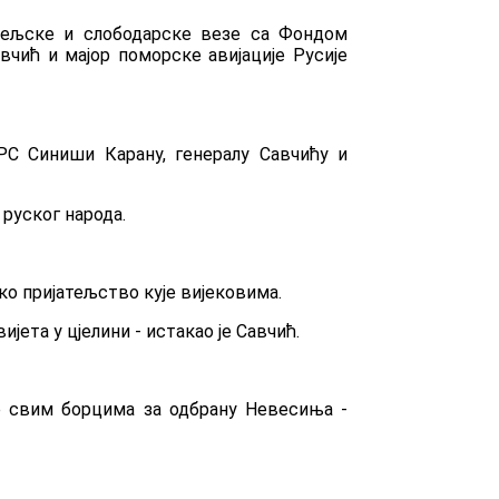
атељске и слободарске везе са Фондом
чић и мајор поморске авијације Русије
РС Синиши Карану, генералу Савчићу и
руског народа.
ко пријатељство кује вијековима.
јета у цјелини - истакао је Савчић.
е свим борцима за одбрану Невесиња -