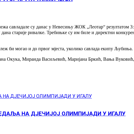
а савладале су данас у Невесињу ЖОК „Леотар“ резултатом 3:1 (
дана старије ривалке. Требињке су им биле и директни конкурент
ележ би могао и до првог мјеста, уколико савлада екипу Љубиња.
ана Окука, Миранда Васиљевић, Маријана Бркић, Вања Вуковић
ДАЉА НА ДЈЕЧИЈОЈ ОЛИМПИЈАДИ У ИГАЛУ