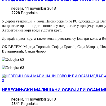
nedelja, 11 novembar 2018
2228
Pogodaka
У дерби утакмици 7. кола Пионирске лиге РС одбојкашице Вележ
направиле прави подвиг пошто су надвисиле у просјеку годину 
Херцеговине који води у други круг.
До краја првог круга такмичења преостала су још три кола, а В
ОК ВЕЛЕЖ: Марија Торовић, Софија Братић, Сара Маврак, Ив
Вујадиновић, Санда Чворо.
0
НЕВЕСИЊСКИ МАЛИШАНИ ОСВОЈИЛИ ОСАМ МЕ
nedelja, 11 novembar 2018
2841
Pogodaka