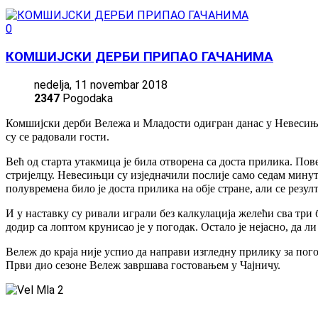
0
КОМШИЈСКИ ДЕРБИ ПРИПАО ГАЧАНИМА
nedelja, 11 novembar 2018
2347
Pogodaka
Комшијски дерби Вележа и Младости одигран данас у Невесињу 
су се радовали гости.
Већ од старта утакмица је била отворена са доста прилика. По
стријелцу. Невесињци су изједначили послије само седам минута
полувремена било је доста прилика на обје стране, али се резул
И у наставку су ривали играли без калкулација желећи сва три 
додир са лоптом крунисао је у погодак. Остало је нејасно, да л
Вележ до краја није успио да направи изгледну прилику за пого
Први дио сезоне Вележ завршава гостовањем у Чајничу.