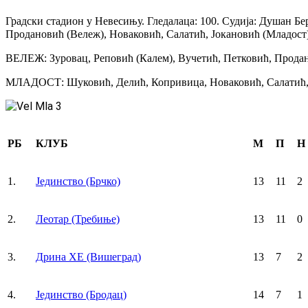
Градски стадион у Невесињу. Гледалаца: 100. Судија: Душан Бер
Продановић (Вележ), Новаковић, Салатић, Јокановић (Младост)
ВЕЛЕЖ: Зуровац, Реповић (Калем), Вучетић, Петковић, Продан
МЛАДОСТ: Шуковић, Делић, Копривица, Новаковић, Салатић, Г
РБ
КЛУБ
М
П
Н
1.
Jединство (Брчко)
13
11
2
2.
Леотар (Требиње)
13
11
0
3.
Дрина ХЕ (Вишеград)
13
7
2
4.
Jединство (Бродац)
14
7
1