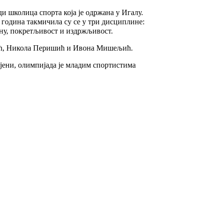
 школица спорта која је одржана у Игалу.
 година такмичила су се у три дисциплине:
ину, покретљивост и издржљивост.
авић, Никола Перишић и Ивона Мишељић.
ени, олимпијада је младим спортистима