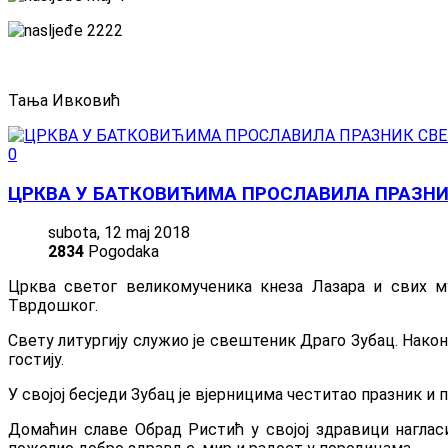
Тања Ивковић
0
ЦРКВА У БАТКОВИЋИМА ПРОСЛАВИЛА ПРАЗНИ
subota, 12 maj 2018
2834
Pogodaka
Црква светог великомученика кнеза Лазара и свих м
Тврдошког.
Свету литургију служио је свештеник Драго Зубац. Након
гостију.
У својој бесједи Зубац је вјерницима честитао празник и
Домаћин славе Обрад Ристић у својој здравици нагласи