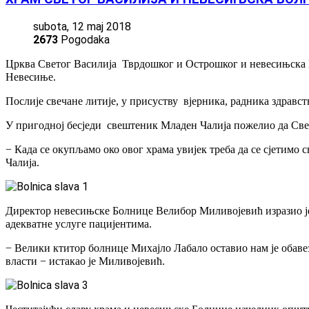
subota, 12 maj 2018
2673
Pogodaka
Црква Светог Василија Тврдошког и Острошког и невесињска 
Невесиње.
Послије свечане литије, у присуству вјерника, радника здравс
У пригодној бесједи свештеник Младен Чалија пожелио да Све
− Када се окупљамо око овог храма увијек треба да се сјетимо с
Чалија.
Директор невесињске Болнице Велибор Миливојевић изразио је о
адекватне услуге пацијентима.
− Велики ктитор болнице Михајло Лабало оставио нам је обаве
власти − истакао је Миливојевић.