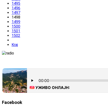
1495
1496
1497
1498
1499
1500
1501
1502
Kraj
Facebook