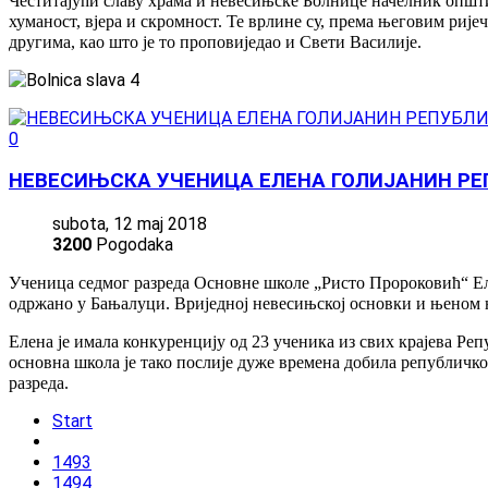
Честитајући славу храма и невесињске Болнице начелник општ
хуманост, вјера и скромност. Те врлине су, према његовим рије
другима, као што је то проповиједао и Свети Василије.
0
НЕВЕСИЊСКА УЧЕНИЦА ЕЛЕНА ГОЛИЈАНИН РЕ
subota, 12 maj 2018
3200
Pogodaka
Ученица седмог разреда Основне школе „Ристо Пророковић“ Елен
одржано у Бањалуци. Вриједној невесињској основки и њеном 
Елена је имала конкуренцију од 23 ученика из свих крајева Ре
основна школа је тако послије дуже времена добила републичког
разреда.
Start
1493
1494