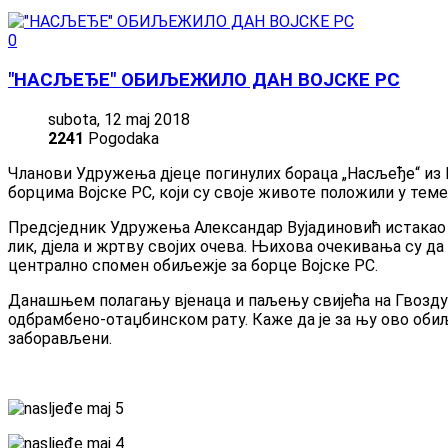
0
"НАСЉЕЂЕ" ОБИЉЕЖИЛО ДАН ВОЈСКЕ РС
subota, 12 maj 2018
2241
Pogodaka
Чланови Удружења дјеце погинулих бораца „Насљеђе“ из 
борцима Војске РС, који су своје животе положили у тем
Предсједник Удружења Александар Вујадиновић истакао је 
лик, дјела и жртву својих очева. Њихова очекивања су д
централно спомен обиљежје за борце Војске РС.
Данашњем полагању вјенаца и паљењу свијећа на Гвозду б
одбрамбено-отаџбинском рату. Каже да је за њу ово обиље
заборављени.