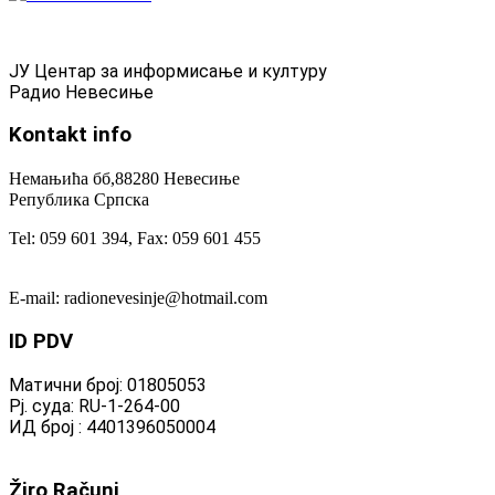
ЈУ Центар за информисање и културу
Радио Невесиње
Kontakt
info
Немањића бб,88280 Невесиње
Република Српска
Tel: 059 601 394, Fax: 059 601 455
E-mail: radionevesinje@hotmail.com
ID
PDV
Матични број: 01805053
Рј. суда: RU-1-264-00
ИД број : 4401396050004
Žiro
Računi