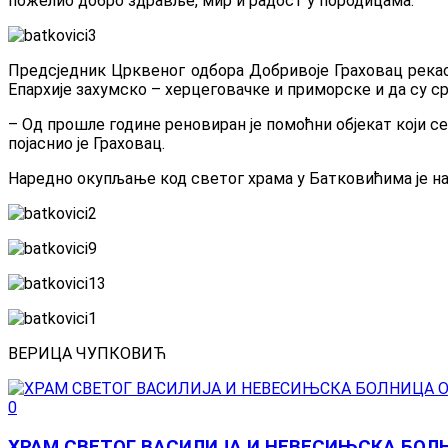
пожелио добро здравље, мир и радост у породицама.
Предсједник Црквеног одбора Добривоје Граховац рекао 
Епархије захумско – херцеговачке и приморске и да су с
– Од прошле године реновиран је помоћни објекат који се 
појаснио је Граховац.
Наредно окупљање код светог храма у Батковићима је на
ВЕРИЦА ЧУПКОВИЋ
0
ХРАМ СВЕТОГ ВАСИЛИЈА И НЕВЕСИЊСКА БО