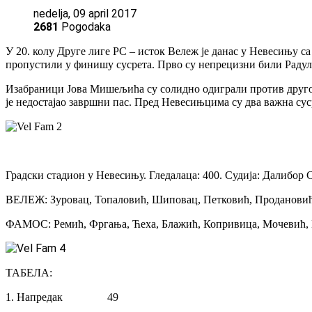
nedelja, 09 april 2017
2681
Pogodaka
У 20. колу Друге лиге РС – исток Вележ је данас у Невесињу са
пропустили у финишу сусрета. Прво су непрецизни били Раду
Изабраници Јова Мишељића су солидно одиграли против другопл
је недостајао завршни пас. Пред Невесињцима су два важна су
Градски стадион у Невесињу. Гледалаца: 400. Судија: Далибор
ВЕЛЕЖ: Зуровац, Топаловић, Шиповац, Петковић, Продановић, 
ФАМОС: Ремић, Фргања, Ћеха, Блажић, Копривица, Мочевић, П
ТАБЕЛА:
1. Напредак 49