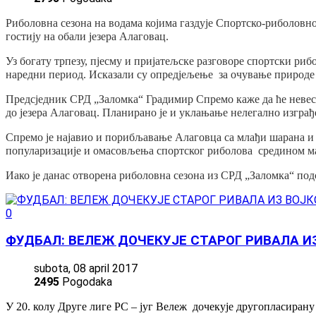
Риболовна сезона на водама којима газдује Спортско-риболов
гостију на обали језера Алаговац.
Уз богату трпезу, пјесму и пријатељске разговоре спортски ри
наредни период. Исказали су опредјељење за очување природе
Предсједник СРД „Заломка“ Градимир Спремо каже да ће нев
до језера Алаговац. Планирано је и уклањање нелегално изгра
Спремо је најавио и порибљавање Алаговца са млађи шарана и
популаризације и омасовљења спортског риболова средином мај
Иако је данас отворена риболовна сезона из СРД „Заломка“ под
0
ФУДБАЛ: ВЕЛЕЖ ДОЧЕКУЈЕ СТАРОГ РИВАЛА И
subota, 08 april 2017
2495
Pogodaka
У 20. колу Друге лиге РС – југ Вележ дочекује другопласирану 