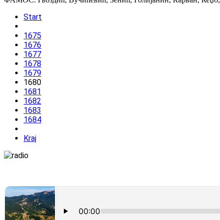
Start
1675
1676
1677
1678
1679
1680
1681
1682
1683
1684
Kraj