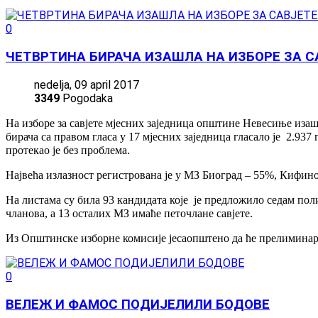
0
ЧЕТВРТИНА БИРАЧА ИЗАШЛА НА ИЗБОРЕ ЗА 
nedelja, 09 april 2017
3349
Pogodaka
На изборе за савјете мјесних заједница општине Невесиње иза
бирача са правом гласа у 17 мјесних заједница гласало је 2.937
протекао је без проблема.
Највећа излазност регистрована је у МЗ Биоград – 55%, Кифин
На листама су била 93 кандидата које је предложило седам поли
чланова, а 13 осталих МЗ имаће петочлане савјете.
Из Општинске изборне комисије јесаопштено да ће прелиминар
0
ВЕЛЕЖ И ФАМОС ПОДИЈЕЛИЛИ БОДОВЕ