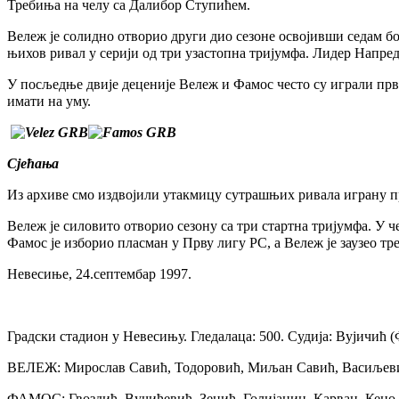
Требиња на челу са Далибор Ступићем.
Вележ је солидно отворио други дио сезоне освојивши седам бо
њихов ривал у серији од три узастопна тријумфа. Лидер Напреда
У посљедње двије деценије Вележ и Фамос често су играли прв
имати на уму.
Сјећања
Из архиве смо издвојили утакмицу сутрашњих ривала играну п
Вележ је силовито отворио сезону са три стартна тријумфа. У ч
Фамос је изборио пласман у Прву лигу РС, а Вележ је заузео тре
Невесиње, 24.септембар 1997.
Градски стадион у Невесињу. Гледалаца: 500. Судија: Вујичић 
ВЕЛЕЖ: Мирослав Савић, Тодоровић, Миљан Савић, Васиљевић
ФАМОС: Гвоздић, Вучићевић, Зенић, Голијанин, Карван, Кеџо,