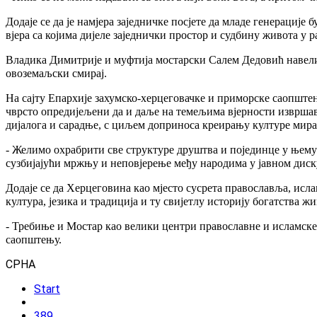
Додаје се да је намјера заједничке посјете да младе генерациј
вјера са којима дијеле заједнички простор и судбину живота у 
Владика Димитрије и муфтија мостарски Салем Дедовић навели с
овоземаљски смирај.
На сајту Епархије захумско-херцеговачке и приморске саопштен
чврсто опредијељени да и даље на темељима вјерности извршав
дијалога и сарадње, с циљем доприноса креирању културе мира
- Желимо охрабрити све структуре друштва и појединце у њему 
сузбијајући мржњу и неповјерење међу народима у јавном диску
Додаје се да Херцеговина као мјесто сусрета православља, исл
култура, језика и традиција и ту свијетлу историју богатства 
- Требиње и Мостар као велики центри православне и исламске 
саопштењу.
СРНА
Start
389