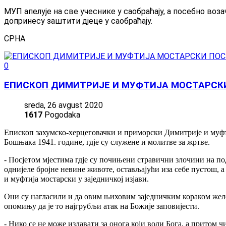
МУП апелује на све учеснике у саобраћају, а посебно воза
допринесу заштити дјеце у саобраћају.
СРНА
0
ЕПИСКОП ДИМИТРИЈЕ И МУФТИЈА МОСТАРСКИ
sreda, 26 avgust 2020
1617
Pogodaka
Епископ захумско-херцеговачки и приморски Димитрије и муфти
Бошњака 1941. године, гдје су служене и молитве за жртве.
- Посјетом мјестима гдје су почињени стравични злочини на по
однијеле бројне невине животе, остављајући иза себе пустош, 
и муфтија мостарски у заједничкој изјави.
Они су нагласили и да овим њиховим заједничким кораком желе у
опомињу да је то најгрубљи атак на Божије заповијести.
- Нико се не може издавати за онога који воли Бога, а притом ч