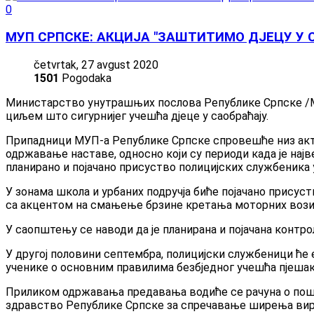
0
МУП СРПСКЕ: АКЦИЈА "ЗАШТИТИМО ДЈЕЦУ У 
četvrtak, 27 avgust 2020
1501
Pogodaka
Министарство унутрашњих послова Републике Српске /МУП
циљем што сигурнијег учешћа дјеце у саобраћају.
Припадници МУП-а Републике Српске спровешће низ актив
одржавање наставе, односно који су периоди када је најв
планирано и појачано присуство полицијских службеника 
У зонама школа и урбаних подручја биће појачано присуст
са акцентом на смањење брзине кретања моторних возила
У саопштењу се наводи да је планирана и појачана контро
У другој половини септембра, полицијски службеници ће
ученике о основним правилима безбједног учешћа пјешака
Приликом одржавања предавања водиће се рачуна о пошт
здравство Републике Српске за спречавање ширења ви