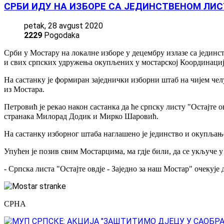
СРБИ ИДУ НА ИЗБОРЕ СА ЈЕДИНСТВЕНОМ ЛИС
petak, 28 avgust 2020
2229
Pogodaka
Срби у Мостару на локалне изборе у децембру излазе са јединс
и свих српских удружења окупљених у мостарској Координацији
На састанку је формиран заједнички изборни штаб на чијем чел
из Мостара.
Петровић је рекао након састанка да ће српску листу "Остајте
странака Милорад Додик и Мирко Шаровић.
На састанку изборног штаба наглашено је јединство и окупљање
Упућен је позив свим Мостарцима, ма гдје били, да се укључе 
- Српска листа "Остајте овдје - Заједно за наш Мостар" очекује
СРНА