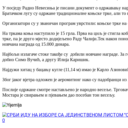
У посједу Радио Невесиња је писани документ о одржавању нар
Братачком лугу су одржане традиционалне коњске трке, али то 
Организатори су у званичан програм уврстили: коњске трке на с
На тркама коња наступило је 15 грла. Прва на циљ је стигла коб
трке, па је друго мјесто додијељено Раду Чалији.Тек након поно
новчана награда од 15.000 динара.
Најбољи излагаче стоке такође су добили новчане награде. За г
добио Симо Вучић, а другу Илија Каришик.
Најдужи хитац у бацању кугле (11,14 м) имао је Карло Азинови
Због јаког вјетра одложен је аеромитинг иако су падобранци и
Послије одржане смотре настављено је народно весеље. Тргова
Мостара је свирањем и пјевањем дао посебан тон весељу.
0