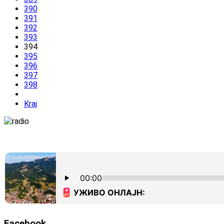
390
391
392
393
394
395
396
397
398
Kraj
Facebook