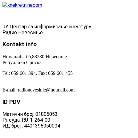
ЈУ Центар за информисање и културу
Радио Невесиње
Kontakt
info
Немањића бб,88280 Невесиње
Република Српска
Tel: 059 601 394, Fax: 059 601 455
E-mail: radionevesinje@hotmail.com
ID
PDV
Матични број: 01805053
Рј. суда: RU-1-264-00
ИД број : 4401396050004