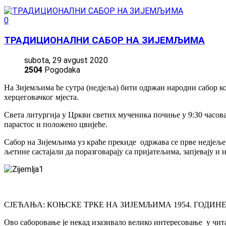
0
ТРАДИЦИОНАЛНИ САБОР НА ЗИЈЕМЉИМА
subota, 29 avgust 2020
2504
Pogodaka
На Зијемљима ће сутра (недјеља) бити одржан народни сабор ко
херцеговачког мјеста.
Света литургија у Цркви светих мученика почиње у 9:30 часо
парастос и положено цвијеће.
Сабор на Зијемљима уз краће прекиде одржава се прве недјеље
љетине састајали да поразговарају са пријатељима, запјевају 
СЈЕЋАЊА: КОЊСКЕ ТРКЕ НА ЗИЈЕМЉИМА 1954. ГОДИН
Ово саборовање је некад изазивало велико интересовање у чит