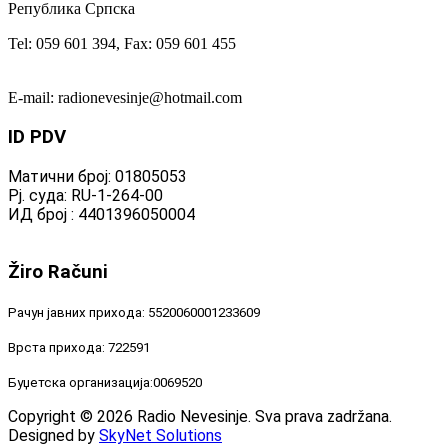
Република Српска
Tel: 059 601 394, Fax: 059 601 455
E-mail: radionevesinje@hotmail.com
ID
PDV
Матични број: 01805053
Рј. суда: RU-1-264-00
ИД број : 4401396050004
Žiro
Računi
Рачун јавних прихода: 5520060001233609
Врста прихода: 722591
Буџетска организација:0069520
Copyright © 2026 Radio Nevesinje. Sva prava zadržana.
Designed by
SkyNet Solutions