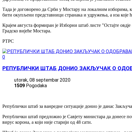
Тада је договорено да Срби у Мостару на локалним изборима, ко
бити окупљени представници странака и удружења, а иза које 
Крајем августа формиран је Изборни штаб листе "Остајте овдје 
Градско вијеће Мостара.
РТРС
0
РЕПУБЛИЧКИ ШТАБ ДОНИО ЗАКЉУЧАК О ОДО
utorak, 08 septembar 2020
1509
Pogodaka
Републички штаб за ванредне ситуације донио је данас Закључ
Републички штаб предложио је Савјету министара да донесе пот
вирус корона, а који није старији од 48 сати.