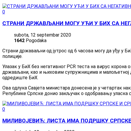
0
СТРАНИ ДРЖАВЉАНИ МОГУ УЋИ У БИХ СА НЕ
subota, 12 septembar 2020
1642
Pogodaka
Страни државаљни од јутрос од 6 часова могу да уђу у БиХ
полиције.
Улазак у БиХ без негативног PCR теста на вирус корона 
држављани, као и њиховим супружницима и малољетној дје
одредиште БиХ.
Ова одлука Савјета министара донесена је у четвртак на
Републике Српске донио закључак о одобравању уласка 
0
МИЛИВОЈЕВИЋ: ЛИСТА ИМА ПОДРШКУ СРПСКЕ