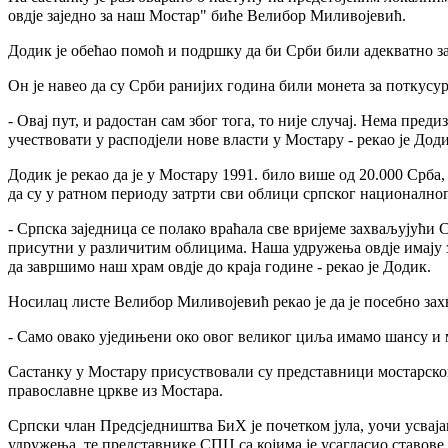
овдје заједно за наш Мостар" биће Велибор Миливојевић.
Додик је обећао помоћ и подршку да би Срби били адекватно з
Он је навео да су Срби ранијих година били монета за поткусур
- Овај пут, и радостан сам због тога, то није случај. Нема пре
учествовати у расподјели нове власти у Мостару - рекао је Доди
Додик је рекао да је у Мостару 1991. било више од 20.000 Срба,
да су у ратном периоду затрти сви облици српског национално
- Српска заједница се полако враћала све вријеме захваљујући
присутни у различитим облицима. Наша удружења овдје имају з
да завршимо наш храм овдје до краја године - рекао је Додик.
Носилац листе Велибор Миливојевић рекао је да је посебно зах
- Само овако уједињени око овог великог циља имамо шансу и 
Састанку у Мостару присуствовали су представници мостарског
православне цркве из Мостара.
Српски члан Предсједништва БиХ је почетком јула, уочи усвај
удружења, те представнике СПЦ са којима је усагласио ставове 