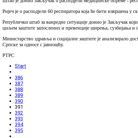
Штаб је донио Закључак о расподјели медицинске опреме - ре
Ријеч је о расподјели 60 респиратора која ће бити извршена у 
Републички штаб за ванредне ситуације донио је Закључак који
циљем заштите запослених и превенције ширења, сузбијања и 
Министарство здравља и социјалне заштите је анализирало дост
Српске за односе с јавношћу.
РТРС
Start
386
387
388
389
390
391
392
393
394
395