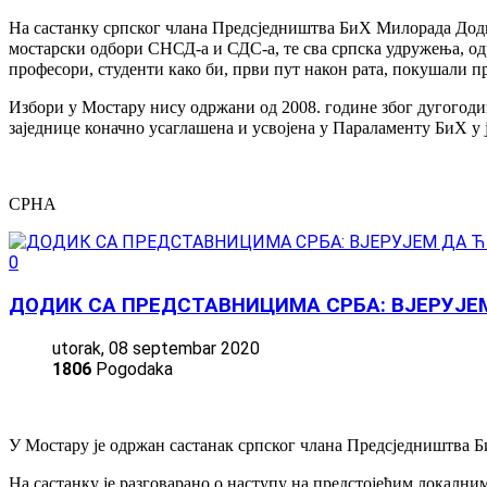
На састанку српског члана Предсједништва БиХ Милорада Додик
мостарски одбори СНСД-а и СДС-а, те сва српска удружења, одр
професори, студенти како би, први пут након рата, покушали п
Избори у Мостару нису одржани од 2008. године због дугогоди
заједнице коначно усаглашена и усвојена у Параламенту БиХ у ј
СРНА
0
ДОДИК СА ПРЕДСТАВНИЦИМА СРБА: ВЈЕРУЈЕМ
utorak, 08 septembar 2020
1806
Pogodaka
У Мостару је одржан састанак српског члана Предсједништва 
На састанку је разговарано о наступу на предстојећим локалним