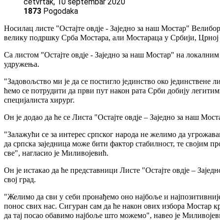
četvrtak, 10 septembar 2020
1873
Pogodaka
Носилац листе "Остајте овдје - Заједно за наш Мостар" Велибо
велику подршку Срба Мостара, али Мостараца у Србији, Црној 
Са листом "Остајте овдје - Заједно за наш Мостар" на локалн
удружења.
"Задовољство ми је да се постигло јединство око јединствене л
ћемо се потрудити да први пут након рата Срби добију легитим
специјалиста хирург.
Он је додао да ће се Листа "Остајте овдје – Заједно за наш Мос
"Залажући се за интерес српског народа не желимо да угрожав
да српска заједница може бити фактор стабилност, те својим 
све", нагласио је Миливојевић.
Он је истакао да ће представници Листе "Остајте овдје – Зајед
свој град.
"Желимо да сви у себи пронађемо оно најбоље и најпозитивниј
понос свих нас. Сигуран сам да ће након ових избора Мостар к
да тај посао обавимо најбоље што можемо", навео је Миливојев