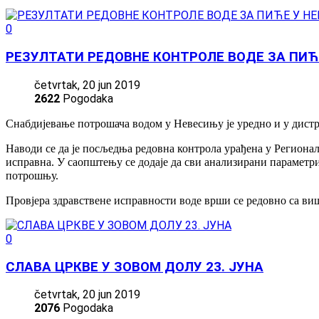
0
РЕЗУЛТАТИ РЕДОВНЕ КОНТРОЛЕ ВОДЕ ЗА ПИЋ
četvrtak, 20 jun 2019
2622
Pogodaka
Снабдијевање потрошача водом у Невесињу је уредно и у дистр
Наводи се да је посљедња редовна контрола урађена у Регионал
исправна. У саопштењу се додаје да сви анализирани параметри
потрошњу.
Провјера здравствене исправности воде врши се редовно са виш
0
СЛАВА ЦРКВЕ У ЗОВОМ ДОЛУ 23. ЈУНА
četvrtak, 20 jun 2019
2076
Pogodaka