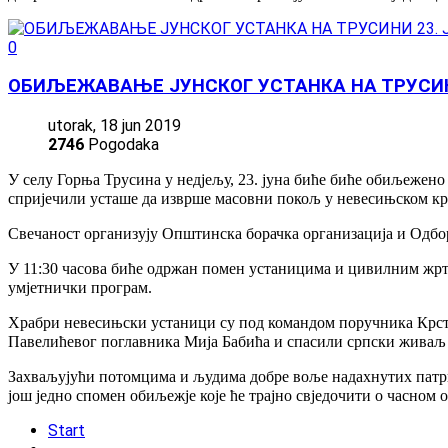
0
ОБИЉЕЖАВАЊЕ ЈУНСКОГ УСТАНКА НА ТРУСИН
utorak, 18 jun 2019
2746
Pogodaka
У селу Горња Трусина у недјељу, 23. јуна биће биће обиљежен
спријечили усташе да изврше масовни покољ у невесињском кра
Свечаност организују Општинска борачка организација и Одбор
У 11:30 часова биће одржан помен устаницима и цивилним жртв
умјетнички програм.
Храбри невесињски устаници су под командом поручника Крста Ђ
Павелићевог поглавника Мија Бабића и спасили српски живаљ о
Захваљујући потомцима и људима добре воље надахнутих патр
још једно спомен обиљежје које ће трајно свједочити о часном
Start