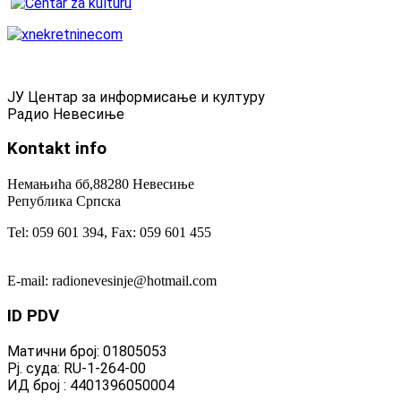
ЈУ Центар за информисање и културу
Радио Невесиње
Kontakt
info
Немањића бб,88280 Невесиње
Република Српска
Tel: 059 601 394, Fax: 059 601 455
E-mail: radionevesinje@hotmail.com
ID
PDV
Матични број: 01805053
Рј. суда: RU-1-264-00
ИД број : 4401396050004