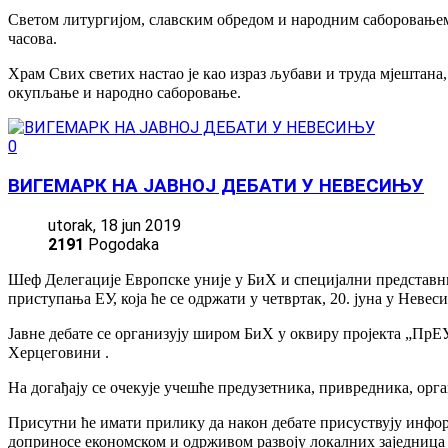
Светом литургијом, славским обредом и народним саборовањем 
часова.
Храм Свих светих настао је као израз љубави и труда мјештана
окупљање и народно саборовање.
0
ВИГЕМАРК НА ЈАВНОЈ ДЕБАТИ У НЕВЕСИЊУ
utorak, 18 jun 2019
2191
Pogodaka
Шеф Делегације Европске уније у БиХ и специјални представни
приступања ЕУ, која ће се одржати у четвртак, 20. јуна у Невес
Јавне дебате се организују широм БиХ у оквиру пројекта „ПрЕ
Херцеговини .
На догађају се очекује учешће предузетника, привредника, орг
Присутни ће имати прилику да након дебате присуствују инфор
доприносе економском и одрживом развоју локалних заједница