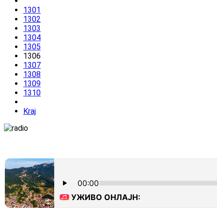
1301
1302
1303
1304
1305
1306
1307
1308
1309
1310
Kraj