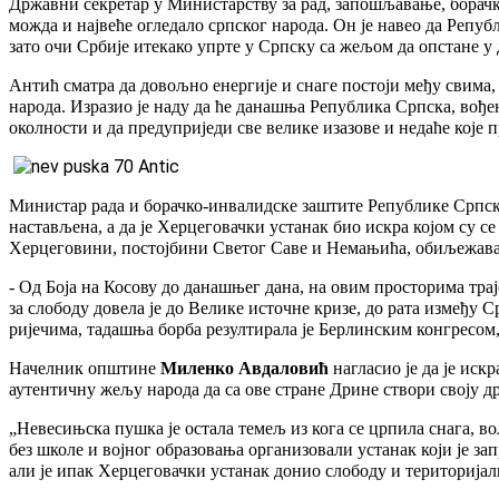
Државни секретар у Министарству за рад, запошљавање, борач
можда и највеће огледало српског народа.
Он је навео да Репуб
зато очи Србије итекако упрте у Српску са жељом да опстане 
Антић сматра да довољно енергије и снаге постоји међу свима,
народа.
Изразио је наду да ће данашња Република Српска, вођ
околности и да предуприједи све велике изазове и недаће које п
Министар рада и борачко-инвалидске заштите Републике Српс
настављена, а да је Херцеговачки устанак био искра којом су с
Херцеговини, постојбини Светог Саве и Немањића, обиљежава о
- Од Боја на Косову до данашњег дана, на овим просторима траје
за слободу довела је до Велике источне кризе, до рата између
ријечима, тадашња борба резултирала је Берлинским конгресо
Начелник општине
Миленко Авдаловић
нагласио је да је иск
аутентичну жељу народа да са ове стране Дрине створи своју д
„Невесињска пушка је остала темељ из кога се црпила снага, вољ
без школе и војног образовања организовали устанак који је за
али је ипак Херцеговачки устанак донио слободу и териториј