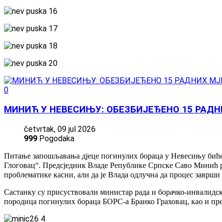
0
МИНИЋ У НЕВЕСИЊУ: ОБЕЗБИЈЕЂЕНО 15 РАДН
četvrtak, 09 jul 2026
999
Pogodaka
Питање запошљавања дјеце погинулих бораца у Невесињу биће у
Глоговац“. Предсједник Владе Републике Српске Саво Минић раз
проблематике касни, али да је Влада одлучна да процес заврши 
Састанку су присуствовали министар рада и борачко-инвалидс
породица погинулих бораца БОРС-а Бранко Граховац, као и п