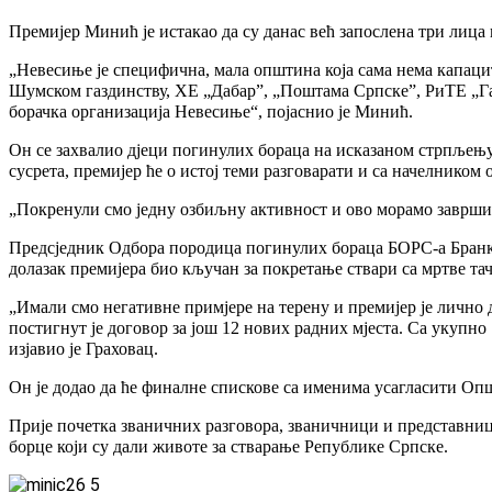
Премијер Минић је истакао да су данас већ запослена три лица и
„Невесиње је специфична, мала општина која сама нема капацит
Шумском газдинству, ХЕ „Дабар”, „Поштама Српске”, РиТЕ „Г
борачка организација Невесиње“, појаснио је Минић.
Он се захвалио дјеци погинулих бораца на исказаном стрпљењу 
сусрета, премијер ће о истој теми разговарати и са начелник
„Покренули смо једну озбиљну активност и ово морамо завршит
Предсједник Одбора породица погинулих бораца БОРС-а Бранко 
долазак премијера био кључан за покретање ствари са мртве тач
„Имали смо негативне примјере на терену и премијер је лично д
постигнут је договор за још 12 нових радних мјеста. Са укупн
изјавио је Граховац.
Он је додао да ће финалне спискове са именима усагласити О
Прије почетка званичних разговора, званичници и представници
борце који су дали животе за стварање Републике Српске.