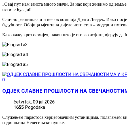
„Овај пут нам заиста много значи. За нас који живимо од земље
истиче Булајић.
Слично размишља и и његов комшија Драго Лиздек. Иако посједуј
будућност. Обојица мјештана дијеле исти став – модерни путев
Како кажу кроз осмијех, након што је стигао асфалт, вјерују да
0
ОДЈЕК СЛАВНЕ ПРОШЛОСТИ НА СВЕЧАНОСТИМ
četvrtak, 09 jul 2026
1655
Pogodaka
Служењем парастоса херцеговачким устаницима, полагањем виј
годишњица Невесињске пушке.