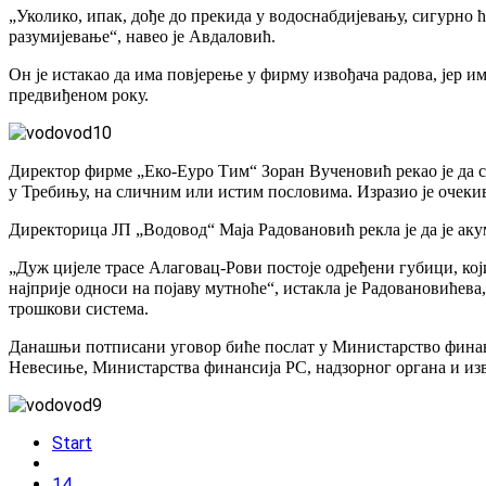
„Уколико, ипак, дође до прекида у водоснабдијевању, сигурно 
разумијевање“, навео је Авдаловић.
Он је истакао да има повјерење у фирму извођача радова, јер и
предвиђеном року.
Директор фирме „Еко-Еуро Тим“ Зоран Вученовић рекао је да су
у Требињу, на сличним или истим пословима. Изразио је очекив
Директорица ЈП „Водовод“ Маја Радовановић рекла је да је аку
„Дуж цијеле трасе Алаговац-Рови постоје одређени губици, који
најприје односи на појаву мутноће“, истакла је Радовановићева
трошкови система.
Данашњи потписани уговор биће послат у Министарство финанс
Невесиње, Министарства финансија РС, надзорног органа и изво
Start
14