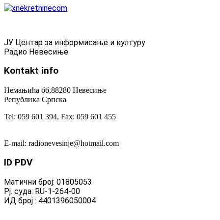
ЈУ Центар за информисање и културу
Радио Невесиње
Kontakt
info
Немањића бб,88280 Невесиње
Република Српска
Tel: 059 601 394, Fax: 059 601 455
E-mail: radionevesinje@hotmail.com
ID
PDV
Матични број: 01805053
Рј. суда: RU-1-264-00
ИД број : 4401396050004