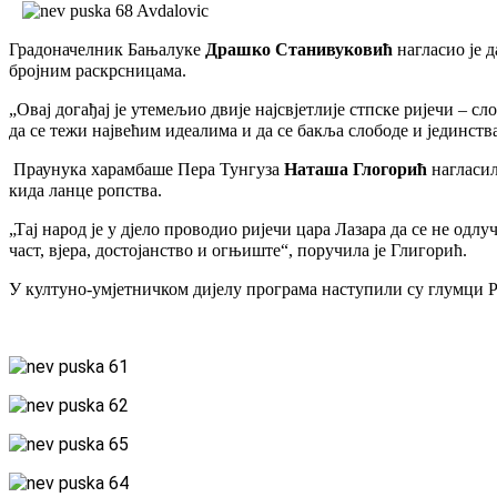
Градоначелник Бањалуке
Драшко Станивуковић
нагласио је д
бројним раскрсницама.
„Овај догађај је утемељио двије најсвјетлије стпске ријечи – с
да се тежи највећим идеалима и да се бакља слободе и јединств
Праунука харамбаше Пера Тунгуза
Наташа Глогорић
нагласил
кида ланце ропства.
„Тај народ је у дјело проводио ријечи цара Лазара да се не одлу
част, вјера, достојанство и огњиште“, поручила је Глигорић.
У култуно-умјетничком дијелу програма наступили су глумци