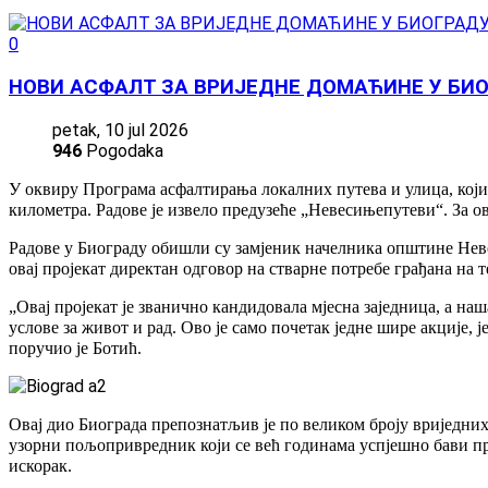
0
НОВИ АСФАЛТ ЗА ВРИЈЕДНЕ ДОМАЋИНЕ У БИ
petak, 10 jul 2026
946
Pogodaka
У оквиру Програма асфалтирања локалних путева и улица, који
километра.
Радове је извело предузеће „Невесињепутеви“.
За ов
Радове у Биограду обишли су замјеник начелника општине Не
овај пројекат директан одговор на стварне потребе грађана на т
„Овај пројекат је званично кандидовала мјесна заједница, а н
услове за живот и рад. Ово је само почетак једне шире акције
поручио је Ботић.
Овај дио Биограда препознатљив је по великом броју вриједних 
узорни пољопривредник који се већ годинама успјешно бави п
искорак.