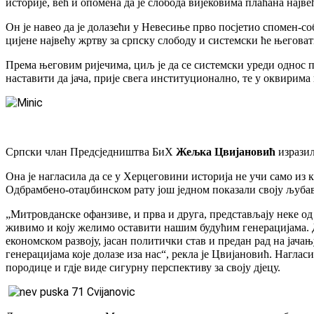
историје, већ и опомена да је слобода вијековима плаћана нај
Он је навео да је долазећи у Невесиње прво посјетио спомен-со
цијене највећу жртву за српску слободу и системски ће његоват
Према његовим ријечима, циљ је да се системски уреди однос 
наставити да јача, прије свега институционално, те у оквирима 
Српски члан Предсједништва БиХ
Жељка Цвијановић
изразил
Она је нагласила да се у Херцеговини историја не учи само из
Одбрамбено-отаџбинском рату још једном показали своју љуба
„Митровданске офанзиве, и прва и друга, представљају неке од 
живимо и коју желимо оставити нашим будућим генерацијама. Д
економском развоју, јасан политички став и предан рад на јач
генерацијама које долазе иза нас“, рекла је Цвијановић. Нагласи
породице и гдје виде сигурну перспективу за своју дјецу.