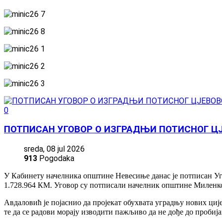
0
ПОТПИСАН УГОВОР О ИЗГРАДЊИ ПОТИСНОГ ЦЈ
sreda, 08 jul 2026
913
Pogodaka
У Кабинету начелника општине Невесиње данас је потписан Уго
1.728.964 КМ. Уговор су потписали начелник општине Миленко
Авдаловић је појаснио да пројекат обухвата уградњу нових ције
те да се радови морају изводити пажљиво да не дође до пробија