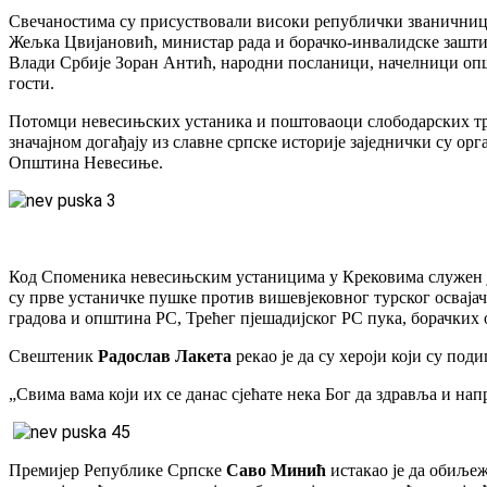
Свечаностима су присуствовали високи републички званичниц
Жељка Цвијановић, министар рада и борачко-инвалидске заштит
Влади Србије Зоран Антић, народни посланици, начелници опш
гости.
Потомци невесињских устаника и поштоваоци слободарских трад
значајном догађају из славне српске историје заједнички су о
Општина Невесиње.
Код Споменика невесињским устаницима у Крековима служен је
су прве устаничке пушке против вишевјековног турског освајач
градова и општина РС, Трећег пјешадијског РС пука, борачких
Свештеник
Радослав Лакета
рекао је да су хероји који су под
„Свима вама који их се данас сјећате нека Бог да здравља и нап
Премијер Републике Српске
Саво Минић
истакао је да обиљеж