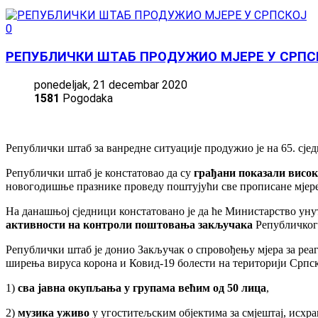
0
РЕПУБЛИЧКИ ШТАБ ПРОДУЖИО МЈЕРЕ У СРПС
ponedeljak, 21 decembar 2020
1581
Pogodaka
Републички штаб за ванредне ситуације продужио је на 65. сје
Републички штаб је констатовао да су
грађани показали висок
новогодишње празнике проведу поштујући све прописане мјере
На данашњој сједници констатовано је да ће Министарство ун
активности на контроли поштовања закључака
Републичког 
Републички штаб је донио Закључак о спровођењу мјера за реа
ширења вируса корона и Ковид-19 болести на територији Српск
1)
сва јавна окупљања у групама већим од 50 лица
,
2)
музика уживо
у угоститељским објектима за смјештај, исхра