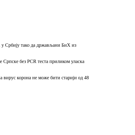
 у Србију тако да држављани БиХ из
е Српске без PCR теста приликом уласка
а вирус корона не може бити старији од 48