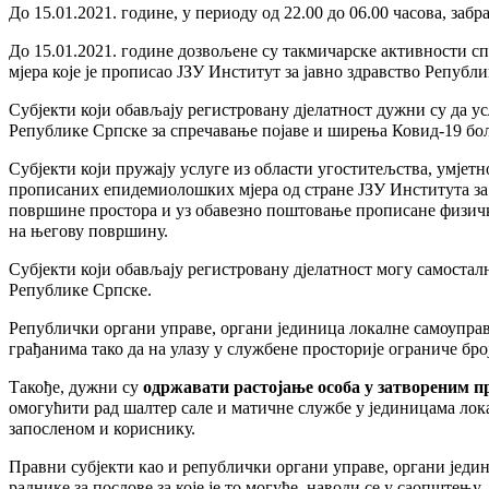
До 15.01.2021. године, у периоду од 22.00 до 06.00 часова, за
До 15.01.2021. године дозвољене су такмичарске активности 
мјера које је прописао ЈЗУ Институт за јавно здравство Републ
Субјекти који обављају регистровану дјелатност дужни су да у
Републике Српске за спречавање појаве и ширења Ковид-19 бол
Субјекти који пружају услуге из области угоститељства, умјетн
прописаних епидемиолошких мјера од стране ЈЗУ Института за 
површине простора и уз обавезно поштовање прописане физичке 
на његову површину.
Субјекти који обављају регистровану дјелатност могу самостал
Републике Српске.
Републички органи управе, органи јединица локалне самоуправе
грађанима тако да на улазу у службене просторије ограниче бро
Такође, дужни су
одржавати растојање особа у затвореним п
омогућити рад шалтер сале и матичне службе у јединицама лок
запосленом и кориснику.
Правни субјекти као и републички органи управе, органи једин
раднике за послове за које је то могуће, наводи се у саопштењу.