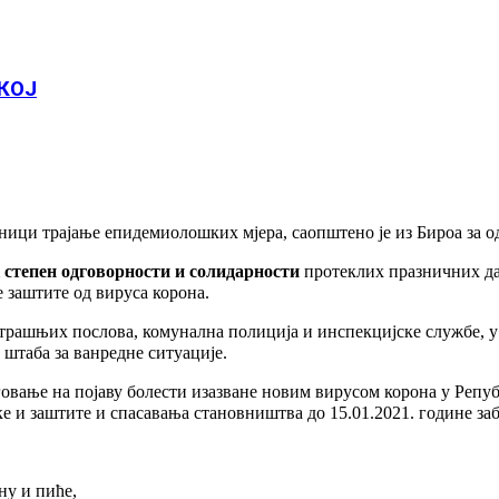
КОЈ
дници трајање епидемиолошких мјера, саопштено је из Бироа за о
 степен одговорности и солидарности
протеклих празничних дан
 заштите од вируса корона.
утрашњих послова, комунална полиција и инспекцијске службе, 
штаба за ванредне ситуације.
говање на појаву болести изазване новим вирусом корона у Репу
е и заштите и спасавања становништва до 15.01.2021. године за
ну и пиће,