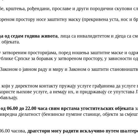
бе, крштења, рођендани, прославе и други породични скупови сл
ореном простору носе заштитну маску (прекривена уста, нос и бр
ђа од седам година живота
, лица са инвалидитетом и дјеца са см
објеката.
 у затвореним просторијама, поред ношења заштитне маске и одр
блике Српске за боравак у затвореном простору, у зависности од 
Законом о јавном раду и миру и Законом о заштити становништва
а који у директном контакту пружају услуге грађанима да услуге
користе њихове услуге, а немају их, и придржавају се упутстава 
обављају.
од 06.00 до 22.00 часа свим врстама угоститељских објеката
з
ивредна дјелатност (бензинске пумпне станице, објекти за смјешт
06.00 часова,
драгстори могу радити искључиво путем шалтерс