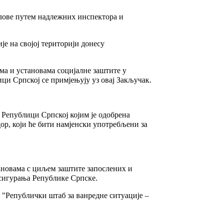
лове путем надлежних инспектора и
је на својој територији донесу
ма и установама социјалне заштите у
ици Српској се примјењују уз овај Закључак.
 Републици Српској којим је одобрена
ор, који ће бити намјенски употребљени за
ановама с циљем заштите запослених и
осигурања Републике Српске.
 "Републички штаб за ванредне ситуације –