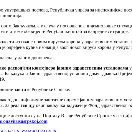
о унутрашњих послова, Републичка управа за инспекцијске пос
а полиција.
са овим Закључком, а у случају погоршане епидемиолошке ситуаци
ом и о томе обавијесте Републички штаб за ванредне ситуације.
болести изазване новим вирусом корона у здравственим установа
 је одређена кућна изолација због новог вируса корона у Републ
 на снагу даном доношења.
ко расподјели контејнера јавним здравственим установама
у
вља Бањалука и Јавној здравственој установи дому здравља Пријед
19.
цивилне заштите Републике Српске.
учак о донацији личне заштитне опреме јавним здравственим уст
. За реализацију овог закључка задужен је Фонд здравственог 
ције доступни су на Порталу Владе Републике Српске у секцији
oronavirususrpskoj.com
.