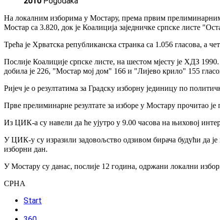
2010
Pogodaka
На локалним изборима у Мостару, према првим прелиминарним ре
Мостар са 3.820, док је Коалиција заједничке српске листе "Ост
Трећа је Хрватска републиканска странка са 1.056 гласова, а чет
Послије Коалиције српске листе, на шестом мјесту је ХДЗ 1990. 
добила је 226, "Мостар мој дом" 166 и "Лијево крило" 155 гласо
Ријеч је о резултатима за Градску изборну јединицу по политичк
Прве прелиминарне резултате за изборе у Мостару прочитао је
Из ЦИК-а су навели да ће ујутро у 9.00 часова на њиховој инт
У ЦИК-у су изразили задовољство одзивом бирача будући да је и
изборни дан.
У Мостару су данас, послије 12 година, одржани локални избори
СРНА
Start
360