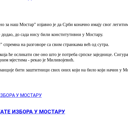
дно за наш Мостар" изјавио је да Срби коначно имају свог легити
је додао, до сада нису били конститутивни у Мостару.
р" спремна на разговоре са свим странкама већ од сутра.
која ће осликати све оно што је потреба српске заједнице. Сигур
дним мјестима - рекао је Миливојевић.
анције бити заштитници свих оних који на било који начин у Мо
АТЕ ИЗБОРА У МОСТАРУ