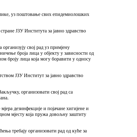
ублике, уз поштовање свих епидемиолошких
стране ЈЗУ Института за јавно здравство
а организују свој рад уз примјену
ичење броја лица у објекту у зависности од
ом броју лица која могу боравити у односу
тством ЈЗУ Институт за јавно здравство
акључку, организовати свој рад са
ана.
 мјера дезинфекције и појачане хигијене и
адном мјесту која пружа довољну заштиту
ћења требају организовати рад од куће за