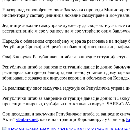
Надзор над спровођењем овог Закључка спроводи Министарств
инспектора у саставу јединица локалне самоуправе и Комуналн
Јединице локалне самоуправе дужне су да своје акте усагласе 
рестриктивније мјере у односу на мјере утврђене овим Закључк
Наредба о обавезном спровођењу мјера за реаговање на појаву 
Републици Српској и Наредба о обавезној контроли лица којима
Овај Закључак Републичког штаба за ванредне ситуације ступа
Републички штаб за ванредне ситуације данас је донио З
акључа
расподјела контејнера Јавној здравственој установи дому здра
збрињавање заражених вирусом корона и обољелих од Ковида-
За реализацију овог закључка задужује се Републичка управа 
Републички штаб за ванредне ситуације данас је донио и Закљ
превенције ширења, сузбијања и отклањања вируса SARS-CoV-2
Сви досадашњи закључци Републичког штаба за ванредне ситуа
Акти"
vladars.net
, као и на страници Коронавирус у Српској,
k