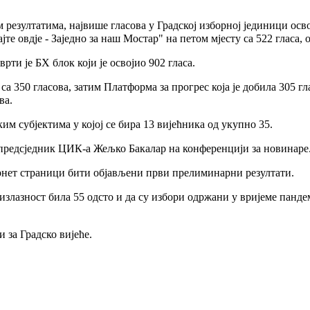
зултатима, највише гласова у Градској изборној јединици освоји
ајте овдје - Заједно за наш Мостар" на петом мјесту са 522 гласа,
врти је БХ блок који је освојио 902 гласа.
са 350 гласова, затим Платформа за прогрес која је добила 305 г
ва.
им субјектима у којој се бира 13 вијећника од укупно 35.
 предсједник ЦИК-а Жељко Бакалар на конференцији за новинаре
ернет страници бити објављени први прелиминарни резултати.
злазност била 55 одсто и да су избори одржани у вријеме пандем
 за Градско вијеће.