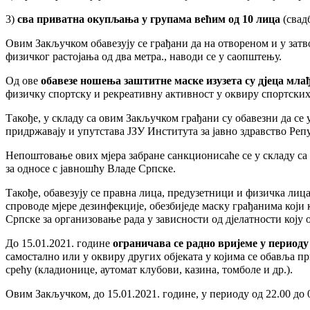
3)
сва приватна окупљања у групама већим од 10 лица
(свад
Овим Закључком обавезују се грађани да на отвореном и у затв
физичког растојања од два метра., наводи се у саопштењу.
Од ове
обавезе ношења заштитне маске изузета су дјеца мла
физичку спортску и рекреативну активност у оквиру спортских 
Такође, у складу са овим Закључком грађани су обавезни да се
придржавају и упутстава ЈЗУ Института за јавно здравство Репу
Непоштовање ових мјера забране санкционисаће се у складу са 
за односе с јавношћу Владе Српске.
Такође, обавезују се правна лица, предузетници и физичка лиц
спроводе мјере дезинфекције, обезбиједе маску грађанима који 
Српске за организовање рада у зависности од дјелатности коју 
До 15.01.2021. године
ограничава се радно вријеме у периоду 
самостално или у оквиру других објеката у којима се обавља пр
срећу (кладионице, аутомат клубови, казина, томболе и др.).
Овим Закључком, до 15.01.2021. године, у периоду од 22.00 до 