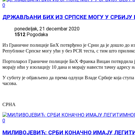
0
ДРЖАВЉАНИ БИХ ИЗ СРПСКЕ МОГУ У СРБИЈУ Б
ponedeljak, 21 decembar 2020
1512
Pogodaka
Из Граничне полиције БиХ потврђено је Срни да је дошло до и
Републике Српске могу ући у без PCR теста, с тим што прилико
Портоларол Граничне полиције БиХ Франка Вицан потврдила је
морају ићи у изолацију 10 дана и морају навести тачну адресу на
У суботу је објављено да према одлуци Владе Србије која ступ
часова.
СРНА
0
МИЛИВОЈЕВИЋ: СРБИ КОНАЧНО ИМАЈУ ЛЕГИТ