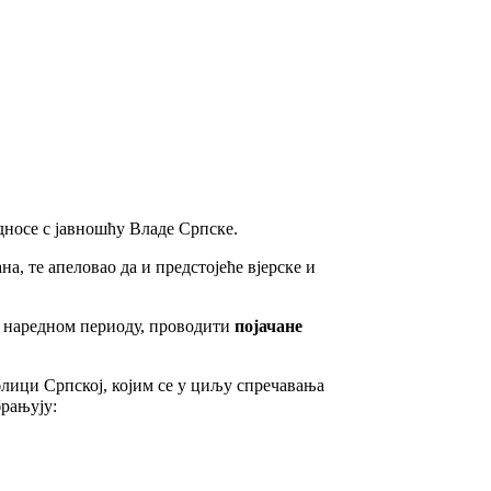
дносе с јавношћу Владе Српске.
а, те апеловао да и предстојеће вјерске и
у наредном периоду, проводити
појачане
блици Српској, којим се у циљу спречавања
брањују: