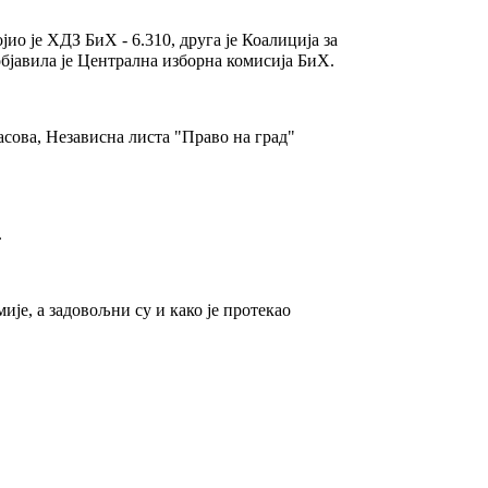
о је ХДЗ БиХ - 6.310, друга је Коалиција за
 објавила је Централна изборна комисија БиХ.
ласова, Независна листа "Право на град"
.
ије, а задовољни су и како је протекао