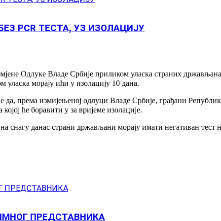
ЕЗ PCR ТЕСТА, УЗ ИЗОЛАЦИЈУ
змјене Одлуке Владе Србије приликом уласка страних држављана
м уласка морају ићи у изолацију 10 дана.
 да, према измијењеној одлуци Владе Србије, грађани Републик
 којој ће боравити у за вријеме изолације.
а на снагу данас страни држављани морају имати негативан тест н
ИМНОГ ПРЕДСТАВНИКА