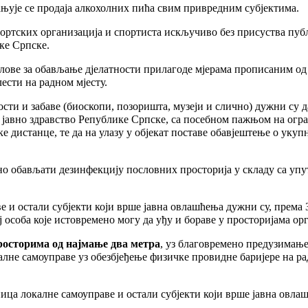
брањује се продаја алкохолних пића свим привредним субјектима.
спортских организација и спортиста искључиво без присуства п
ике Српске.
слове за обављање дјелатности прилагоде мјерама прописаним од 
ести на радном мјесту.
ости и забаве (биоскопи, позоришта, музеји и слично) дужни су д
јавно здравство Републике Српске, са посебном пажњом на огран
дистанце, те да на улазу у објекат поставе обавјештење о укупн
но обављати дезинфекцију пословних просторија у складу са упу
 и остали субјекти који врше јавна овлашћења дужни су, према З
ј особа које истовремено могу да уђу и бораве у просторијама орг
росторима од најмање два метра
, уз благовремено предузимање
алне самоуправе уз обезбјеђење физичке провидне баријере на р
ица локалне самоуправе и остали субјекти који врше јавна овлаш