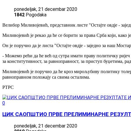
ponedeljak, 21 decembar 2020
1842
Pogodaka
Велибор Миливојевић, представник листе "Остајте овдје - заје
Миливојевић је рекао да ће се борити за права Срба који, како 
Он је поручио да је листа "Остајте овдје - заједно за наш Моста
- Можемо рећи да ће већ од сутра имати праву политичку ријеч 
за конститутивност, за равноправност, за приступ буџетима, ра
Миливојевић је поручио да ће кроз мирољубиву политику толер
равноправном положају са свима осталима.
РТРС
0
ЦИК САОПШТИО ПРВЕ ПРЕЛИМИНАРНЕ РЕЗУЛТ
ponedeljak, 21 decembar 2020