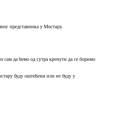
мног представника у Мостару.
ан сам да ћемо од сутра кренути да се боримо
стару буду оштећени или не буду у