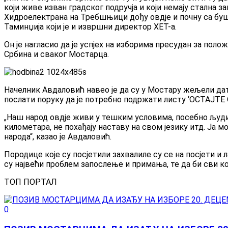
који живе изван градског подручја и који немају стална
Хидроелектрана на Требшњици дођу овдје и почну са буш
Таминџија који је и извршни директор ХЕТ-а.
Он је нагласио да је успјех на изборима пресудан за поло
Србина и сваког Мостарца.
Начелник Авдаловић навео је да су у Мостару жељели 
послати поруку да је потребно подржати листу ‘ОСТАЈТЕ
„Наш народ овдје живи у тешким условима, посебно људи 
километара, не похађају наставу на свом језику итд. Ја 
народа“, казао је Авдаловић.
Породице које су посјетили захвалиле су се на посјети 
су највећи проблем запослење и примања, те да би сви ко
ТОП ПОРТАЛ
0