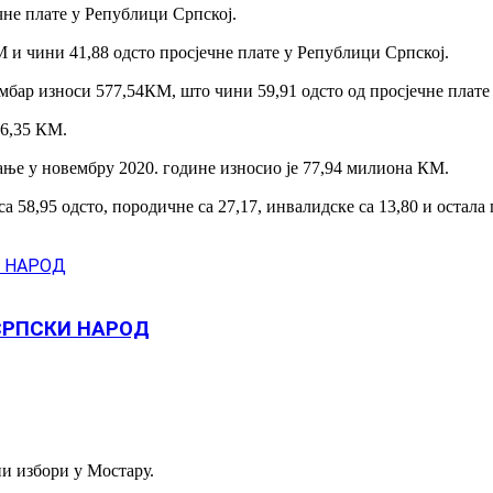
чне плате у Републици Српској.
М и чини 41,88 одсто просјечне плате у Републици Српској.
ембар износи 577,54КМ, што чини 59,91 одсто од просјечне плате
76,35 КМ.
ање у новембру 2020. године износио је 77,94 милиона КМ.
 58,95 одсто, породичне са 27,17, инвалидске са 13,80 и остала 
СРПСКИ НАРОД
ни избори у Мостару.