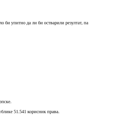
ло би упитно да ли би остварили резултат, па
рпске.
публике 51.541 корисник права.