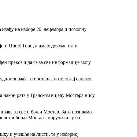
а изађу на изборе 20. децембра и помогну
и и Црној Гори, а имају документа у
ђен превоз и да се за све информације могу
удног значаја за опстанак и положај српског
а након рата у Градском вијећу Мостара нису
 права за све и бољи Мостар. Зато позивамо
ћност и бољи Мостар - поручили су из
шку и учешће на листи, те у изборној