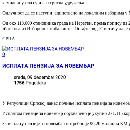
кампањи узела су и сва српска удружења.
Одлучност да се наступи јединствено на локалним изборима у 
Од око 113.000 становника града на Неретви, према попису из 20
због тога из Изборног штаба листе "Остајте овдје" истичу да је
СРНА
0
ИСПЛАТА ПЕНЗИЈА ЗА НОВЕМБАР
sreda, 09 decembar 2020
1756
Pogodaka
У Републици Српској данас почиње исплата пензија за новембар
Исплатом пензије за новембар обухваћено је укупно 271.115 кор
За исплату пензије за новембар потребно је 96,20 милиона КМ 