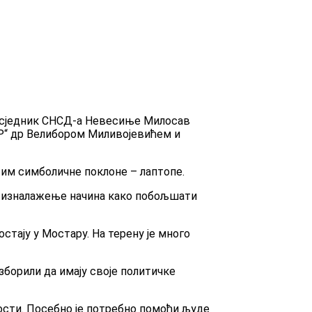
едсједник СНСД-а Невесиње Милосав
Р“ др Велибором Миливојевићем и
 им симболичне поклоне – лаптопе.
и изналажење начина како побољшати
стају у Мостару. На терену је много
зборили да имају своје политичке
ости. Посебно је потребно помоћи људе