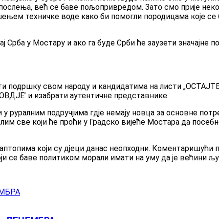
 запослења, већ се баве пољопривредом. Зато смо прије не
ењем техничке воде како би помогли породицама које се 
жај Срба у Мостару и ако га буде Срби ће заузети значајне 
дати подршку свом народу и кандидатима на листи „ОСТА
 ОВДЈЕ’ и изабрати аутентичне представнике.
у руралним подручјима гдје немају новца за основне потре
молим све који ће проћи у Градско вијеће Мостара да посе
и лаптопима који су дјеци данас неопходни. Коментаришући
ји се баве политиком морали имати на уму да је већини љу