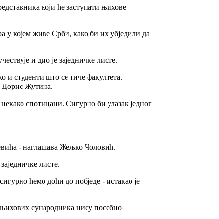
представника који ће заступати њихове
а у којем живе Срби, како би их убједили да
ествује и дио је заједничке листе.
о и студенти што се тиче факултета.
а Дорис Жутина.
 некако спотицани. Сигурно би улазак једног
јевића - наглашава Жељко Чоловић.
заједничке листе.
сигурно ћемо доћи до побједе - истакао је
и њихових сународника нису посебно