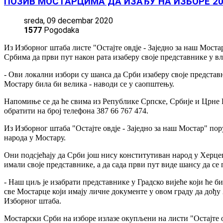
ПОЗИВ МОСТАРЦИМА ДА ИЗАЂУ НА ИЗБОРЕ 20
sreda, 09 decembar 2020
1577
Pogodaka
Из Изборног штаба листе "Остајте овдје - Заједно за наш Моста
Србима да први пут након рата изаберу своје представнике у вл
- Ови локални избори су шанса да Срби изаберу своје представ
Мостару била би велика - наводи се у саопштењу.
Напомиње се да ће свима из Републике Српске, Србије и Црне Г
обратити на број телефона 387 66 767 474.
Из Изборног штаба "Остајте овдје - Заједно за наш Мостар" пору
народа у Мостару.
Они подсјећају да Срби још нису конститутиван народ у Херцег
имали своје представнике, а да сада први пут виде шансу да се 
- Наш циљ је изабрати представнике у Градско вијеће који ће б
све Мостарце који имају личне документе у овом граду да дођу
Изборног штаба.
Мостарски Срби на изборе излазе окупљени на листи "Остајте ов