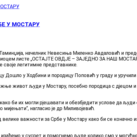
БЕ У МОСТАРУ
а Таминџија, начелник Невесиња Миленко Авдаловић и пр
 носиоцем листе „ОСТАЈТЕ ОВДЈЕ – ЗАЈЕДНО ЗА НАШ МОСТА
ре своје легитимне представнике.
цу Дошло у Ходбини и породицу Поповић у граду и уручили
пажње живот људи у Мостару, посебно породица с дјецом 
ако би их могли рјешавати и обезбједити услове да људи о
 мијењати“, нагласио је др Миливојевић.
д велике важности за Србе у Мостару како би се коначно и
а изађемо у сусрет и помогнемо људе колико смо у могућн