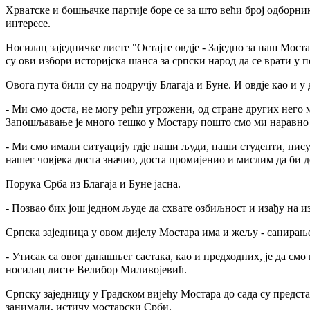
Хрватске и бошњачке партије боре се за што већи број одборник
интересе.
Носилац заједничке листе "Остајте овдје - Заједно за наш Мост
су ови избори историјска шанса за српски народ да се врати у 
Овога пута били су на подручју Благаја и Буне. И овдје као и у
- Ми смо доста, не могу рећи угрожени, од стране других него 
Запошљавање је много тешко у Мостару пошто смо ми наравно 
- Ми смо имали ситуацију гдје наши људи, наши студенти, нису
нашег човјека доста значио, доста промијенио и мислим да би д
Порука Срба из Благаја и Буне јасна.
- Позвао бих још једном људе да схвате озбиљност и изађу на 
Српска заједница у овом дијелу Мостара има и жељу - санирање
- Утисак са овог данашњег састака, као и предходних, је да смо
носилац листе Велибор Миливојевић.
Српску заједницу у Градском вијећу Мостара до сада су пред
занимали, истичу мостарски Срби.