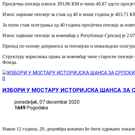
Просјечна пензија износи 393,96 КМ и чини 40,87 одсто просје
Износ најниже пензије за стаж од 40 и више година је 403,71 К
За пуни стаж осигурања од 40 година просјечна пензија за нов
Износ највише пензије за новембар у Републици Српској је 2.0
Приход по основу доприноса за пензијско и инвалидско осигур
Структуру корисника права за новембар чине старосне пензије са
Фонда.
0
ИЗБОРИ У МОСТАРУ ИСТОРИЈСКА ШАНСА ЗА 
ponedeljak, 07 decembar 2020
1649
Pogodaka
Након 12 година, 20. децембра коначно ће бити одржани локал