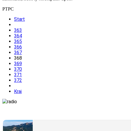
РТРС
Start
363
364
365
366
367
368
369
370
371
372
Kraj