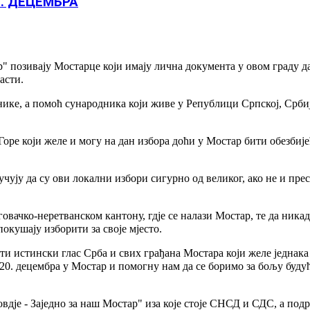
. ДЕЦЕМБРА
р" позивају Мостарце који имају лична документа у овом граду д
асти.
нике, а помоћ сународника који живе у Републици Српској, Србиј
оре који желе и могу на дан избора доћи у Мостар бити обезбије
чују да су ови локални избори сигурно од великог, ако не и прес
овачко-неретванском кантону, гдје се налази Мостар, те да никад
покушају изборити за своје мјесто.
ити истински глас Срба и свих грађана Мостара који желе једнака
 20. децембра у Мостар и помогну нам да се боримо за бољу буду
дје - Заједно за наш Мостар" иза које стоје СНСД и СДС, а подр