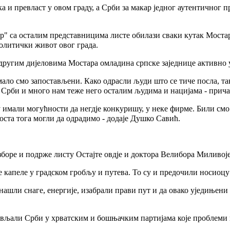
а и превласт у овом граду, а Срби за макар једног аутентичног 
ар" са осталим представницима листе обилази сваки кутак Мостар
политички живот овог града.
 другим дијеловима Мостара омладина српске заједнице активно уч
мало смо запостављени. Како одрасли људи што се тиче посла, так
Срби и много нам теже него осталим људима и нацијама - прич
 имали могућности да негдје конкуришу, у неке фирме. Били смо
оста тога могли да одрадимо - додаје Душко Савић.
изборе и подрже листу Остајте овдје и доктора Велибора Миливо
 капеле у градском гробљу и путева. То су и предочили носиоцу 
 нашли снаге, енергије, изабрали прави пут и да овако уједињени 
стављали Срби у хрватским и бошњачким партијама које проблем