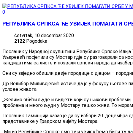
0
РЕПУБЛИКА СРПКСА ЋЕ УВИЈЕК ПОМАГАТИ СР
četvrtak, 10 decembar 2020
2122
Pogodaka
Посланик у Народној скупштини Републике Српске Илиј
Уљаревић посјетили су Мостар гдје су разговарали са
кандидатима са листе и позвали српски народа да изабе
Они су заједно обишли двије породице с дјецом – породи
Др Велибор Миливојевић истиче да је у фокусу његове 
услове живота.
„Желимо обићи људе и видјети који су њихови проблеми, к
проблема и много људи у Мостару тешко живи. То морамо
Посланик Таминџија казао је да су избори 20. децембра о
представнике у Градском вијећу Мостара.
„Ми из Републике Српске смо ту и увијек ћемо бити ту д