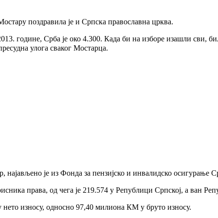
Мостару поздравила је и Српска православна црква.
13. године, Срба је око 4.300. Када би на изборе изашли сви, би
 пресудна улога сваког Мостарца.
, најављено је из Фонда за пензијско и инвалидско осигурање С
исника права, од чега је 219.574 у Републици Српској, а ван Ре
у нето износу, односно 97,40 милиона КМ у бруто износу.