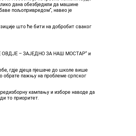
колико дана обезбједили да машине
баве пољопривредом“, навео је
позиције што ће бити на добробит сваког
ЈТЕ ОВДЈЕ – ЗАЈЕДНО ЗА НАШ МОСТАР“ и
бе, гдје дјеца пјешаче до школе више
бно обрате пажњу на проблеме српског
 предизборну кампању и изборе наводе да
ди то приоритет.