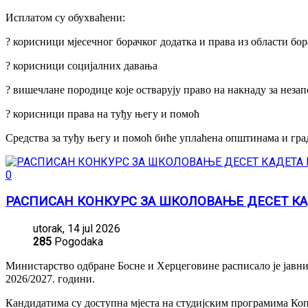
Исплатом су обухваћени:
? корисници мјесечног борачког додатка и права из области бо
? корисници социјалних давања
? вишечлане породице које остварују право на накнаду за неза
? корисници права на туђу његу и помоћ
Средства за туђу његу и помоћ биће уплаћена општинама и гра
0
РАСПИСАН КОНКУРС ЗА ШКОЛОВАЊЕ ДЕСЕТ КА
utorak, 14 jul 2026
285
Pogodaka
Министарство одбране Босне и Херцеговине расписало је јавни
2026/2027. години.
Кандидатима су доступна мјеста на студијским програмима Ко