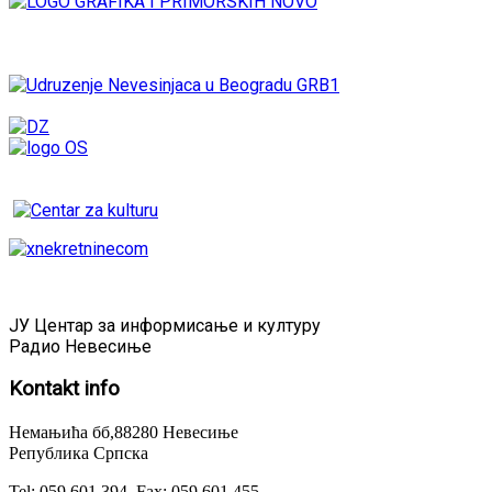
ЈУ Центар за информисање и културу
Радио Невесиње
Kontakt
info
Немањића бб,88280 Невесиње
Република Српска
Tel: 059 601 394, Fax: 059 601 455