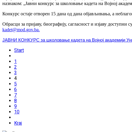
назнаком: „Јавни конкурс за школовање кадета на Војној акаде
Конкурс остаје отворен 15 дана од дана објављивања, а неблаг
Обрасци за пријаву, биографију, сагласност и изјаву доступни
kadet@mod.gov.ba
.
ЈАВНИ КОНКУРС за школовање кадета на Војној академији Уни
Start
1
2
3
4
5
6
7
8
9
10
Kraj