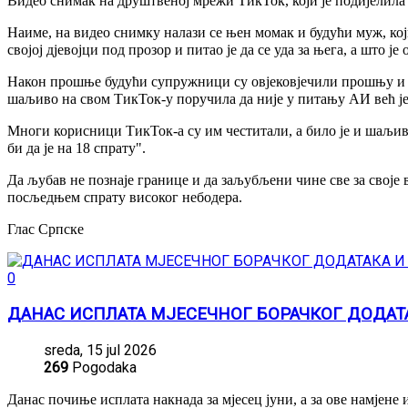
Видео снимак на друштвеној мрежи ТикТок, који је подијелила 
Наиме, на видео снимку налази се њен момак и будући муж, ко
својој дјевојци под прозор и питао је да се уда за њега, а што 
Након прошње будући супружници су овјековјечили прошњу и исп
шаљиво на свом ТикТок-у поручила да није у питању АИ већ једа
Многи корисници ТикТок-а су им честитали, а било је и шаљивих
би да је на 18 спрату".
Да љубав не познаје границе и да заљубљени чине све за своје в
посљедњем спрату високог небодера.
Глас Српске
0
ДАНАС ИСПЛАТА МЈЕСЕЧНОГ БОРАЧКОГ ДОДАТ
sreda, 15 jul 2026
269
Pogodaka
Данас почиње исплата накнада за мјесец јуни, а за ове намјене