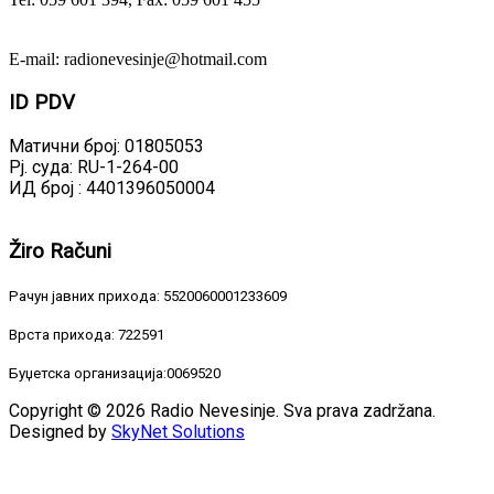
E-mail: radionevesinje@hotmail.com
ID
PDV
Матични број: 01805053
Рј. суда: RU-1-264-00
ИД број : 4401396050004
Žiro
Računi
Рачун јавних прихода: 5520060001233609
Врста прихода: 722591
Буџетска организација:0069520
Copyright © 2026 Radio Nevesinje. Sva prava zadržana.
Designed by
SkyNet Solutions