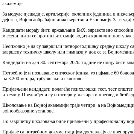
академије.
За модуле пјешадије, артиљерије, оклопних јединица и инжењер
дејства, Војносаобраћајно инжењерство и Економију. За студиј
Кандидати морају бити држављани БиХ, здравствено способни 
мјесеци, нити се против њих смије водити кривични поступак за
Неопходно је да су завршили четворогодишњу средњу школу са
завршену техничку школу или гимназију, док се за Војномедиц
Кандидати на дан 30. септембра 2026. године не смију бити мла
Потребно је и познавање енглеског језика, уз најмање 60 бодо
на 3.200 метара, трбушњаке и склекове.
Пријављени кандидати полагаће психолошки тест, тест општег з
и хемију. Предвиђени су и интервју, љекарски преглед и безбје
Школовање на Војној академији траје четири, а на Војномедици
војнообразовне установе.
По завршетку школовања биће примљени у професионалну војн
Пријаве са потребном документацијом достављају се препоруч